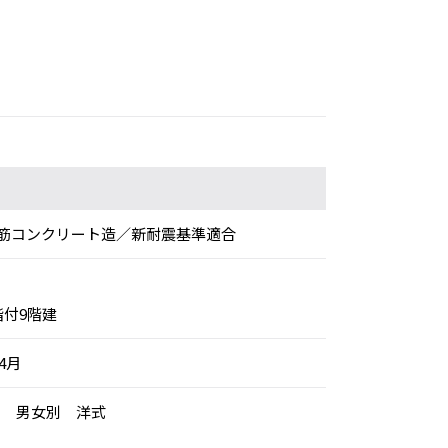
筋コンクリート造／新耐震基準適合
階付9階建
年4月
用 男女別 洋式