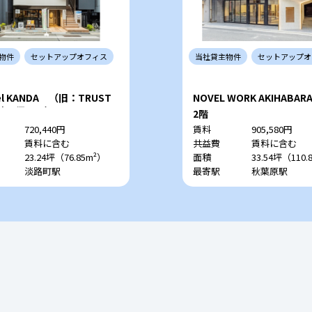
物件
セットアップ
オフィス
当社
貸主
物件
セットアップ
オ
eel KANDA （旧：TRUST
NOVEL WORK AKIHABAR
E神田須田町）
2階
720,440円
賃料
905,580円
賃料に含む
共益費
賃料に含む
23.24坪（76.85m²）
面積
33.54坪（110.
淡路町駅
最寄駅
秋葉原駅