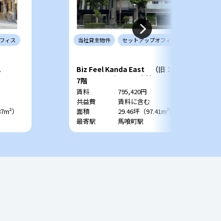
フィス
当社
貸主
物件
セットアップ
オフィス
A
Biz Feel Kanda East （旧：フ
ォーライフオフィス東神田ビル）
7階
賃料
795,420円
共益費
賃料に含む
87m²）
面積
29.46坪（97.41m²）
最寄駅
馬喰町駅