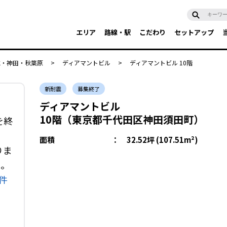
エリア
路線・駅
こだわり
セットアップ
水・神田・秋葉原
>
ディアマントビル
>
ディアマントビル 10階
新耐震
募集終了
ディアマントビル
10階（東京都千代田区神田須田町）
を終
面積
：
32.52坪 (107.51m²)
りま
い。
件