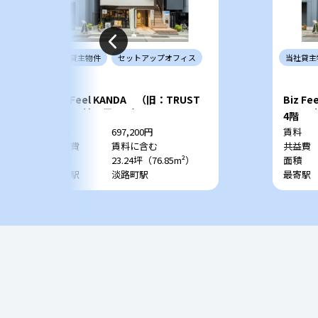
当社
貸主
物件
セットアップ
オフィス
当社
貸主
Biz Feel KANDA （旧：TRUST
Biz F
VALUE神田須田町）
VALU
3階
4階
賃料
697,200円
賃料
共益費
賃料に含む
共益費
面積
23.24坪（76.85m²）
面積
最寄駅
淡路町駅
最寄駅