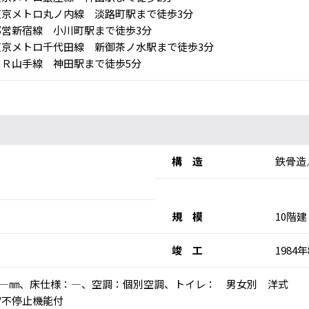
京メトロ丸ノ内線 淡路町駅まで徒歩3分
営新宿線 小川町駅まで徒歩3分
京メトロ千代田線 新御茶ノ水駅まで徒歩3分
Ｒ山手線 神田駅まで徒歩5分
構 造
鉄骨造
規 模
10階建
竣 工
1984
高：―㎜、床仕様：―、空調：個別空調、トイレ： 男女別 洋式
V不停止機能付