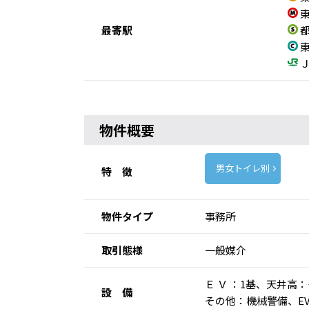
東
最寄駅
都
東
Ｊ
物件概要
男女トイレ別
特 徴
物件タイプ
事務所
取引態様
一般媒介
Ｅ Ｖ ：1基、天井
設 備
その他：機械警備、E