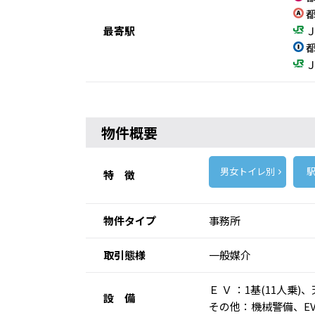
都
最寄駅
Ｊ
都
Ｊ
物件概要
男女トイレ別
駅
特 徴
物件タイプ
事務所
取引態様
一般媒介
Ｅ Ｖ ：1基(11
設 備
その他：機械警備、E