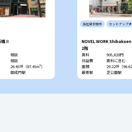
当社
貸主
物件
セットアップ
オ
新橋Ⅱ
NOVEL WORK Shibakoen
2階
相談
賃料
905,820円
相談
共益費
賃料に含む
26.45坪（87.45m²）
面積
29.22坪（96.6
御成門駅
最寄駅
芝公園駅