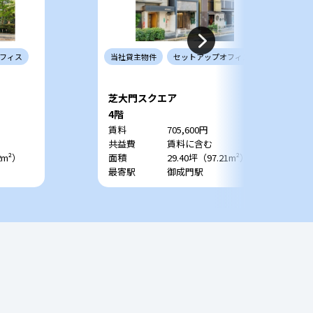
フィス
当社
貸主
物件
セットアップ
オフィス
芝大門スクエア
4階
賃料
705,600円
共益費
賃料に含む
2m²）
面積
29.40坪（97.21m²）
最寄駅
御成門駅