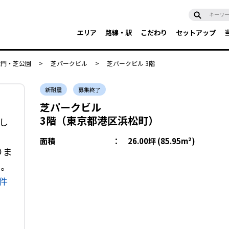
エリア
路線・駅
こだわり
セットアップ
大門・芝公園
>
芝パークビル
>
芝パークビル 3階
新耐震
募集終了
芝パークビル
3階（東京都港区浜松町）
し
面積
：
26.00坪 (85.95m²)
りま
い。
件