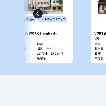
当社
管理
物件
セットアップ
オフィス
NOVEL WORK Shimbashi
VORT
3階
9階
賃料
相談
賃料
共益費
賃料に含む
共益費
面積
16.70坪（55.23m²）
面積
最寄駅
新橋駅
最寄駅