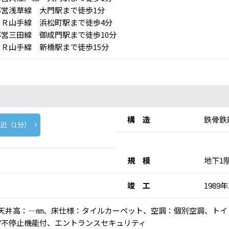
営浅草線 大門駅まで徒歩1分
Ｒ山手線 浜松町駅まで徒歩4分
営三田線 御成門駅まで徒歩10分
Ｒ山手線 新橋駅まで徒歩15分
構 造
鉄骨鉄
近（1分）
規 模
地下1
竣 工
1989年
人乗)、天井高：―㎜、床仕様：タイルカーペット、空調：個別空調、ト
V不停止機能付、エントランスセキュリティ