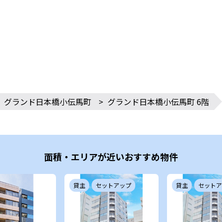
グランド日本橋小伝馬町
>
グランド日本橋小伝馬町 6階
面積・エリアが近いおすすめ物件
貸主
セットアップ
貸主
セットア