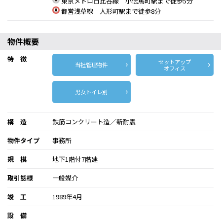
東京メトロ日比谷線 小伝馬町駅まで徒歩5分
都営浅草線 人形町駅まで徒歩8分
物件概要
特 徴
セットアップ
当社管理物件
オフィス
男女トイレ別
構 造
鉄筋コンクリート造／新耐震
物件タイプ
事務所
規 模
地下1階付7階建
取引態様
一般媒介
竣 工
1989年4月
設 備