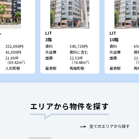
ル
LIT
LIT
3階
10階
252,000円
賃料
540,720円
賃料
65
42,000円
共益費
賃料に含む
共益費
賃
21.00坪
面積
22.53坪
面積
23
（69.42m²）
（74.48m²）
（7
人形町駅
最寄駅
馬喰町駅
最寄駅
馬
エリアから物件を探す
全てのエリアから探す