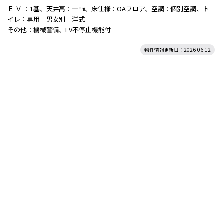
Ｅ Ｖ ：1基、天井高：―㎜、床仕様：OAフロア、空調：個別空調、ト
イレ：専用 男女別 洋式
その他：機械警備、EV不停止機能付
物件情報更新日：2026-06-12