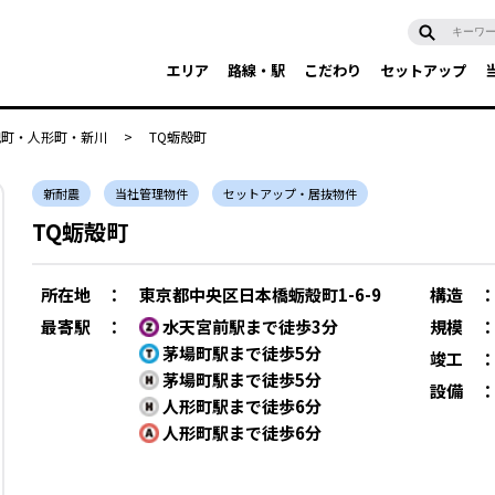
エリア
路線・駅
こだわり
セットアップ
兜町・人形町・新川
>
TQ蛎殻町
新耐震
当社管理物件
セットアップ・居抜物件
TQ蛎殻町
所在地
：
東京都中央区日本橋蛎殻町1-6-9
構造
最寄駅
：
水天宮前駅まで徒歩3分
規模
茅場町駅まで徒歩5分
竣工
茅場町駅まで徒歩5分
設備
人形町駅まで徒歩6分
人形町駅まで徒歩6分