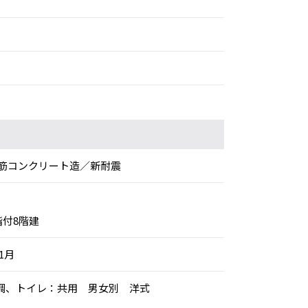
筋コンクリート造／新耐震
階付8階建
年1月
別空調、トイレ：共用 男女別 洋式