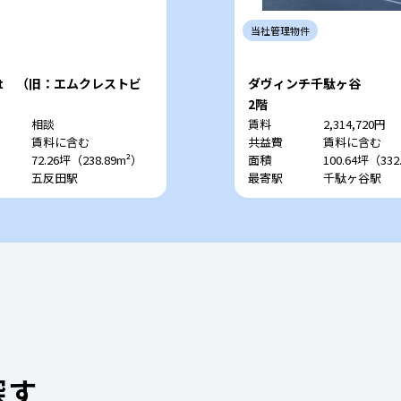
当社
管理
物件
est （旧：エムクレストビ
ダヴィンチ千駄ヶ谷
2階
相談
賃料
2,314,720円
賃料に含む
共益費
賃料に含む
72.26坪（238.89m²）
面積
100.64坪（332
五反田駅
最寄駅
千駄ヶ谷駅
探す