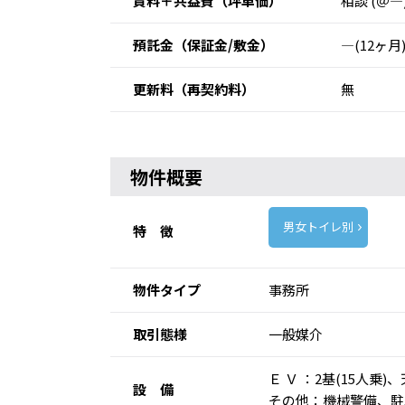
賃料＋共益費
（坪単価）
相談 (＠―
預託金
（保証金/敷金）
―(12ヶ月
更新料
（再契約料）
無
物件概要
男女トイレ別
特 徴
物件タイプ
事務所
取引態様
一般媒介
Ｅ Ｖ ：2基(15人
設 備
その他：機械警備、駐