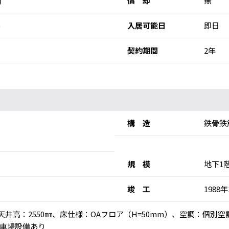
)
償 却
無
)
入居可能日
即日
契約期間
2年
構 造
鉄骨鉄
規 模
地下1
竣 工
1988
乗)、天井高：2550㎜、床仕様：OAフロア（H=50mm）、空調：個
車場設備あり