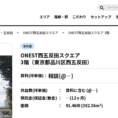
エリア
路線・駅
こだわり
セットアップ
崎・五反田
>
ONEST西五反田スクエア
>
ONEST西五反田スクエア 3階
新耐震
ONEST西五反田スクエア
3階（東京都品川区西五反田）
相談(@―)
賃料(坪単価)：
共益費(坪単価)
：
賃料に含む (@―)
預託金(保証金/敷金)
：
―(12ヶ月)
面積
：
91.46坪 (302.36m²)