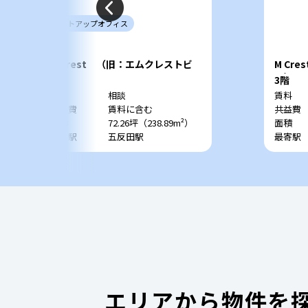
セットアップ
オフィス
M Crest （旧：エムクレストビ
M Cr
ル）
ル）
4階
3階
賃料
相談
賃料
共益費
賃料に含む
共益費
面積
72.26坪（238.89m²）
面積
最寄駅
五反田駅
最寄駅
エリアから物件を