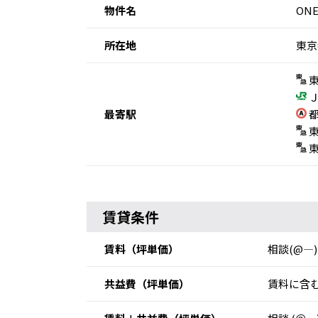
物件名
ON
所在地
東京
東
Ｊ
最寄駅
都
東
東
賃貸条件
賃料
（坪単価）
相談(@―)
共益費
（坪単価）
賃料に含む