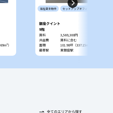
当社
貸主
物件
セットアップ
オフィス
銀座クイント
9階
賃料
3,569,300円
共益費
賃料に含む
.69m²）
面積
101.98坪（337.15m²）
最寄駅
東銀座駅
全てのエリアから探す