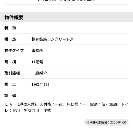
物件概要
特 徴
構 造
鉄骨鉄筋コンクリート造
物件タイプ
事務所
規 模
11階建
取引態様
一般媒介
竣 工
1981年1月
設 備
Ｅ Ｖ ：1基(9人乗)、天井高：―㎜、床仕様：―、空調：個別空調、トイ
レ：専用 男女共用 洋式
物件情報更新日：2026-04-30