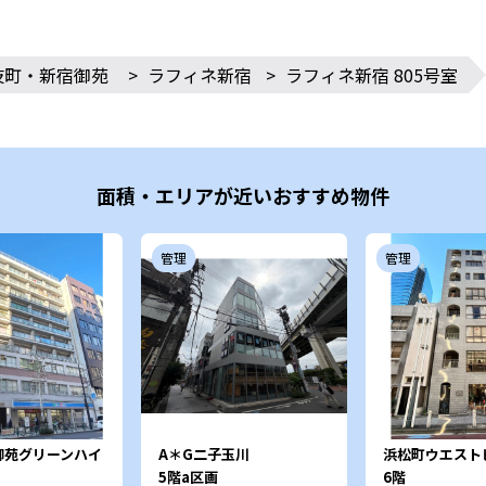
伎町・新宿御苑
>
ラフィネ新宿
>
ラフィネ新宿 805号室
面積・エリアが近いおすすめ物件
管理
管理
御苑グリーンハイ
A＊G二子玉川
浜松町ウエスト
5階a区画
6階