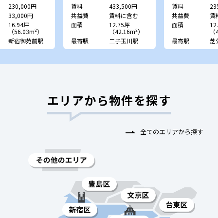
230,000円
賃料
433,500円
賃料
23
33,000円
共益費
賃料に含む
共益費
賃
16.94坪
面積
12.75坪
面積
12
（56.03m²）
（42.16m²）
（4
新宿御苑前駅
最寄駅
二子玉川駅
最寄駅
芝
エリアから物件を探す
全てのエリアから探す