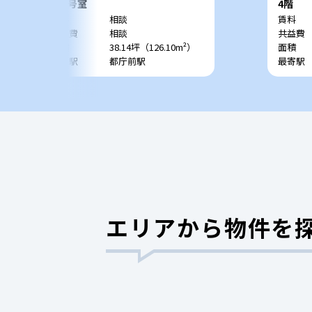
304号室
4階
賃料
相談
賃料
共益費
相談
共益費
面積
38.14坪（126.10m²）
面積
最寄駅
都庁前駅
最寄駅
エリアから物件を