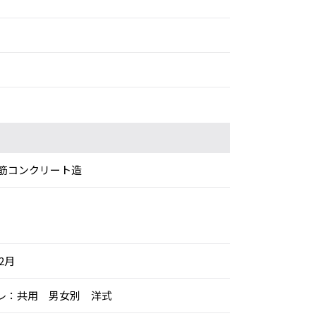
筋コンクリート造
年2月
イレ：共用 男女別 洋式