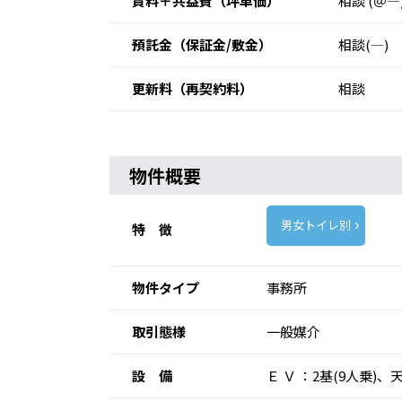
賃料＋共益費
（坪単価）
相談 (＠―
預託金
（保証金/敷金）
相談(―)
更新料
（再契約料）
相談
物件概要
男女トイレ別
特 徴
物件タイプ
事務所
取引態様
一般媒介
設 備
Ｅ Ｖ ：2基(9人