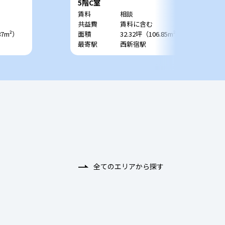
5階C室
賃料
相談
共益費
賃料に含む
87m²）
面積
32.32坪（106.85m²）
最寄駅
西新宿駅
全てのエリアから探す