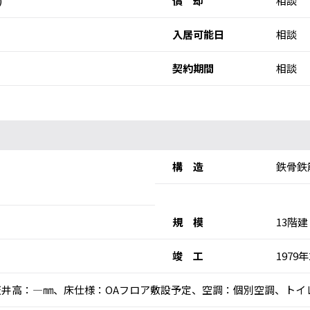
)
償 却
相談
入居可能日
相談
契約期間
相談
構 造
鉄骨鉄
規 模
13階建
竣 工
1979
乗)、天井高：―㎜、床仕様：OAフロア敷設予定、空調：個別空調、ト