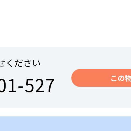
せください
01-527
この