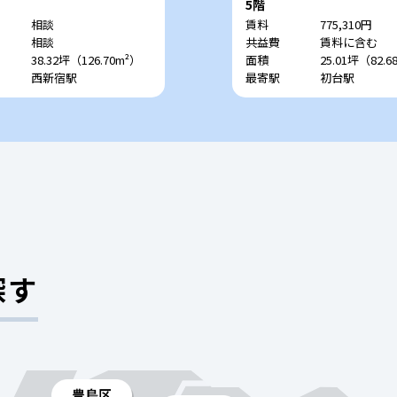
（旧：OYAビル）
5階
相談
賃料
775,310円
相談
共益費
賃料に含む
38.32坪（126.70m²）
面積
25.01坪（82.6
西新宿駅
最寄駅
初台駅
探す