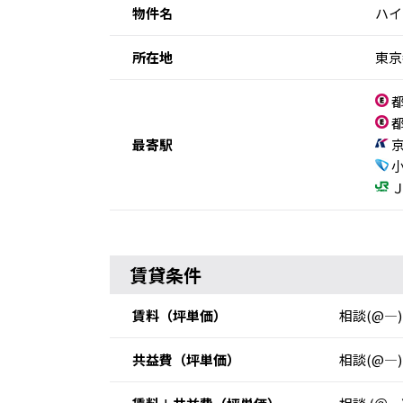
物件名
ハイ
所在地
東京
都
都
最寄駅
京
小
Ｊ
賃貸条件
賃料
（坪単価）
相談(@―)
共益費
（坪単価）
相談(@―)