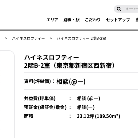
エリア
路線・駅
こだわり
セットアップ
辺
>
ハイネスロフティー
>
ハイネスロフティー 2階B-2室
ハイネスロフティー
2階B-2室（東京都新宿区西新宿）
相談(@―)
賃料(坪単価)：
共益費(坪単価)
：
相談 (@―)
預託金(保証金/敷金)
：
相談(―)
面積
：
33.12坪 (109.50m²)