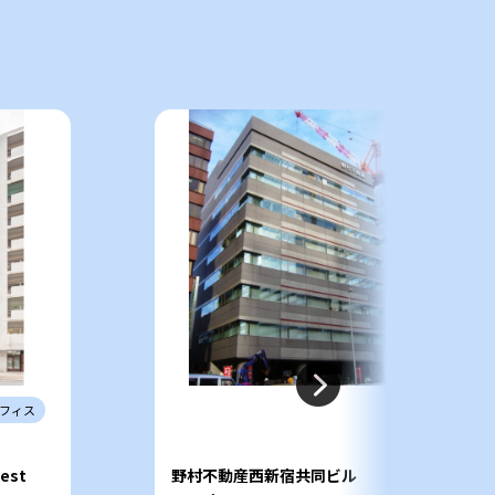
件
フィス
 West
野村不動産西新宿共同ビル