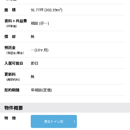
面 積
91.77坪 (303.39m²)
賃料＋共益費
相談 (＠―)
（坪単価）
償 却
無
預託金
―(10ヶ月)
（保証金/敷金）
入居可能日
即日
更新料
無
（再契約料）
契約期間
年相談(定借)
物件概要
特 徴
男女トイレ別