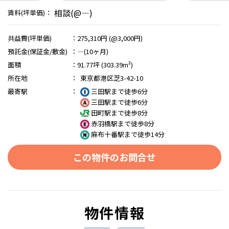
相談(@―)
賃料(坪単価)：
共益費(坪単価)
：
275,310円 (@3,000円)
預託金(保証金/敷金)
：
―(10ヶ月)
面積
：
91.77坪 (303.39m²)
所在地
：
東京都港区芝3-42-10
最寄駅
：
三田駅まで徒歩6分
三田駅まで徒歩6分
田町駅まで徒歩8分
赤羽橋駅まで徒歩8分
麻布十番駅まで徒歩14分
この物件のお問合せ
物件情報