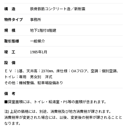
構 造
鉄骨鉄筋コンクリート造／新耐震
物件タイプ
事務所
規 模
地下1階付8階建
取引態様
一般媒介
竣 工
1985年1月
設 備
Ｅ Ｖ ：1基、天井高：2370㎜、床仕様：OAフロア、空調：個別空調、
トイレ：専用 男女別 洋式
その他：機械警備、駐車場設備あり
備 考
■貸室面積には、トイレ・給湯室・PS等の面積が含まれます。
注) 上記の価格には、別途、消費税及び地方消費税が課されます。
消費税率が変更された場合には、以後、変更後の税率が課されることと
なります。