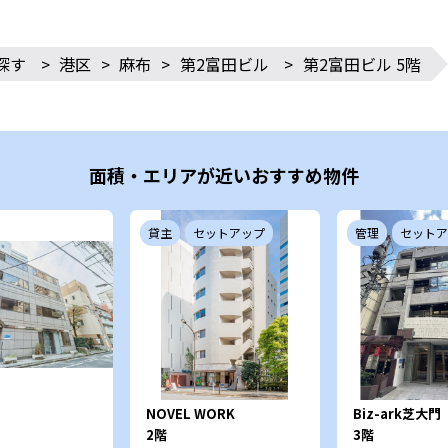
探す
>
港区
>
麻布
>
第2富田ビル
>
第2富田ビル 5階
面積・エリアが近いおすすめ物件
貸主
セットアップ
管理
セットア
NOVEL WORK
Biz-ark芝大門
Shibakoen
2階
3階