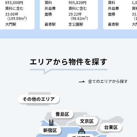
693,000円
賃料
905,820円
賃料
1,
賃料に含む
共益費
賃料に含む
共益費
賃
33.00坪
面積
29.22坪
面積
33
（109.09m²）
（96.62m²）
（1
大門駅
最寄駅
芝公園駅
最寄駅
大
エリアから物件を探す
全てのエリアから探す