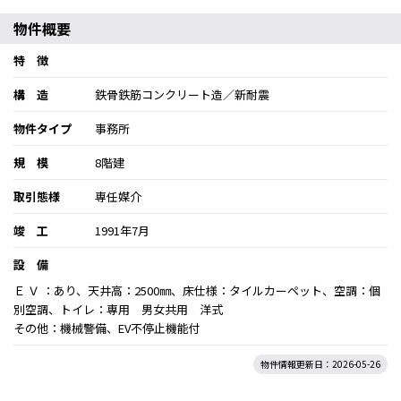
物件概要
特 徴
構 造
鉄骨鉄筋コンクリート造／新耐震
物件タイプ
事務所
規 模
8階建
取引態様
専任媒介
竣 工
1991年7月
設 備
Ｅ Ｖ ：あり、天井高：2500㎜、床仕様：タイルカーペット、空調：個
別空調、トイレ：専用 男女共用 洋式
その他：機械警備、EV不停止機能付
物件情報更新日：2026-05-26