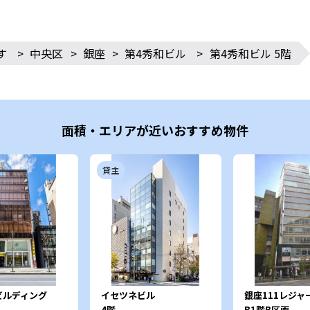
す
>
中央区
>
銀座
>
第4秀和ビル
>
第4秀和ビル 5階
面積・エリアが近いおすすめ物件
貸主
ビルディング
イセツネビル
銀座111レジャ
4階
B1階B区画