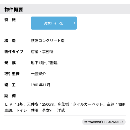
物件概要
特 徴
男女トイレ別
構 造
鉄筋コンクリート造
物件タイプ
店舗・事務所
規 模
地下1階付7階建
取引態様
一般媒介
竣 工
1961年11月
設 備
Ｅ Ｖ ：1基、天井高：2500㎜、床仕様：タイルカーペット、空調：個別
空調、トイレ：共用 男女別 洋式
物件情報更新日：2026-06-03