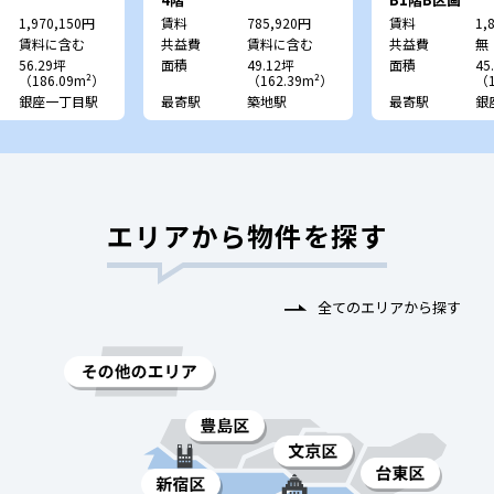
1,970,150円
賃料
785,920円
賃料
1,
賃料に含む
共益費
賃料に含む
共益費
無
56.29坪
面積
49.12坪
面積
45
（186.09m²）
（162.39m²）
（1
銀座一丁目駅
最寄駅
築地駅
最寄駅
銀
エリアから物件を探す
全てのエリアから探す