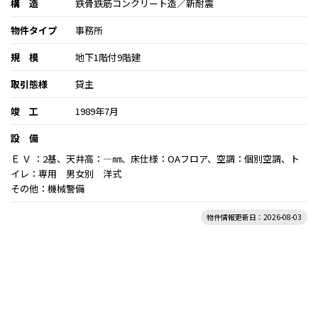
構 造
鉄骨鉄筋コンクリート造／新耐震
物件タイプ
事務所
規 模
地下1階付9階建
取引態様
貸主
竣 工
1989年7月
設 備
Ｅ Ｖ ：2基、天井高：―㎜、床仕様：OAフロア、空調：個別空調、ト
イレ：専用 男女別 洋式
その他：機械警備
物件情報更新日：2026-08-03