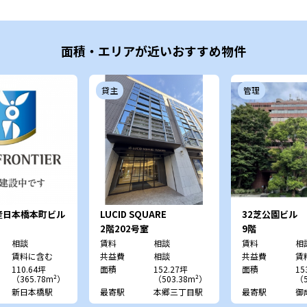
面積・エリアが近いおすすめ物件
貸主
管理
産日本橋本町ビル
LUCID SQUARE
32芝公園ビル
YUSHIMA
2階202号室
9階
相談
賃料
相談
賃料
相
賃料に含む
共益費
相談
共益費
賃
110.64坪
面積
152.27坪
面積
15
（365.78m²）
（503.38m²）
（5
新日本橋駅
最寄駅
本郷三丁目駅
最寄駅
御