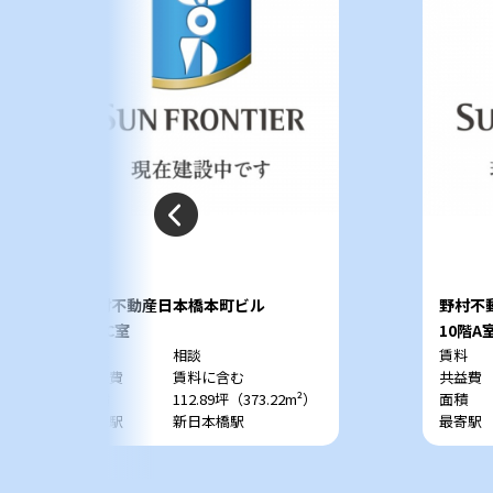
野村不動産日本橋本町ビル
野村不
6階C室
10階A
賃料
相談
賃料
共益費
賃料に含む
共益費
面積
112.89坪（373.22m²）
面積
最寄駅
新日本橋駅
最寄駅