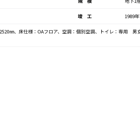
規 模
地下1
竣 工
1989
：2520㎜、床仕様：OAフロア、空調：個別空調、トイレ：専用 男