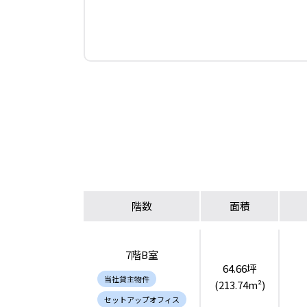
階数
面積
7階B室
64.66坪
当社貸主物件
(213.74m²)
セットアップオフィス