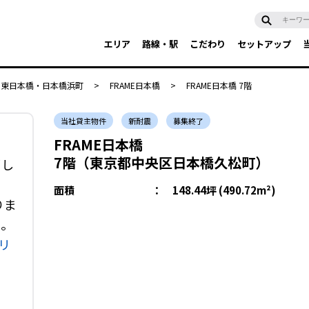
エリア
路線・駅
こだわり
セットアップ
・東日本橋・日本橋浜町
>
FRAME日本橋
>
FRAME日本橋 7階
当社貸主物件
新耐震
募集終了
FRAME日本橋
7階（東京都中央区日本橋久松町）
了し
面積
：
148.44坪 (490.72m²)
りま
い。
リ