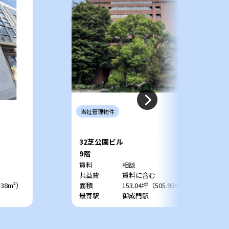
当社
管理
物件
32芝公園ビル
9階
賃料
相談
共益費
賃料に含む
.38m²）
面積
153.04坪（505.92m²）
最寄駅
御成門駅