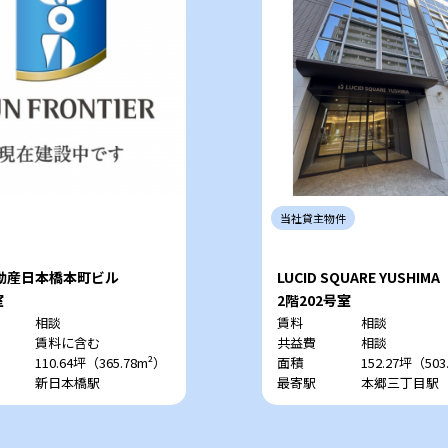
当社
貸主
物件
動産日本橋本町ビル
LUCID SQUARE YUSHIMA
室
2階202号室
相談
賃料
相談
賃料に含む
共益費
相談
110.64坪（365.78m²）
面積
152.27坪（503
新日本橋駅
最寄駅
本郷三丁目駅