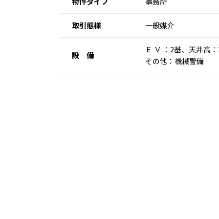
物件タイプ
事務所
取引態様
一般媒介
Ｅ Ｖ ：2基、天井高
設 備
その他：機械警備