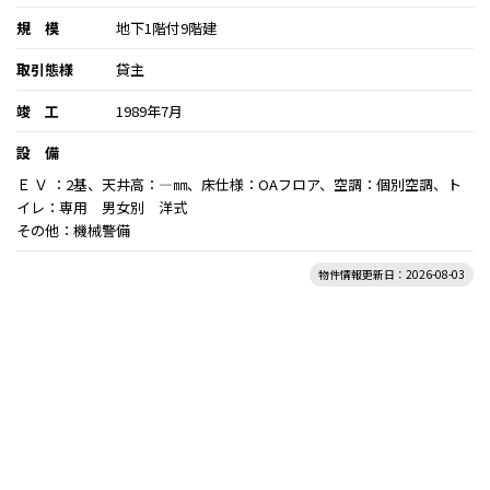
規 模
地下1階付9階建
取引態様
貸主
竣 工
1989年7月
設 備
Ｅ Ｖ ：2基、天井高：―㎜、床仕様：OAフロア、空調：個別空調、ト
イレ：専用 男女別 洋式
その他：機械警備
物件情報更新日：2026-08-03