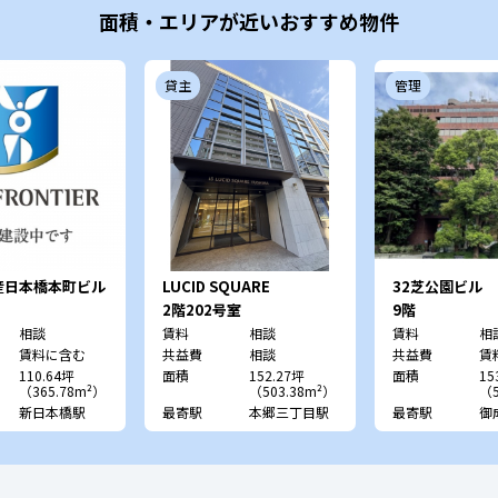
面積・エリアが近いおすすめ物件
貸主
管理
産日本橋本町ビル
LUCID SQUARE
32芝公園ビル
YUSHIMA
2階202号室
9階
相談
賃料
相談
賃料
相
賃料に含む
共益費
相談
共益費
賃
110.64坪
面積
152.27坪
面積
15
（365.78m²）
（503.38m²）
（5
新日本橋駅
最寄駅
本郷三丁目駅
最寄駅
御