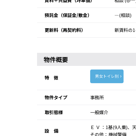
賃料＋共益費
（坪単価）
相談 (＠―
預託金
（保証金/敷金）
―(相談)
更新料
（再契約料）
新賃料の1
物件概要
男女トイレ別
特 徴
物件タイプ
事務所
取引態様
一般媒介
Ｅ Ｖ ：1基(9人乗
設 備
その他：機械警備