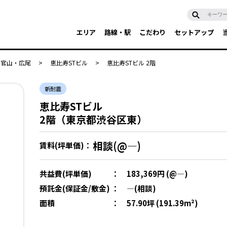
エリア
路線・駅
こだわり
セットアップ
代官山・広尾
>
恵比寿STビル
>
恵比寿STビル 2階
新耐震
恵比寿STビル
2階（東京都渋谷区東）
相談(@―)
賃料(坪単価)：
共益費(坪単価)
：
183,369円 (@―)
預託金(保証金/敷金)
：
―(相談)
面積
：
57.90坪 (191.39m²)