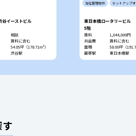
当社
管理
物件
セットアップ
オ
渋谷イーストビル
東日本橋ロータリービル
5階
相談
賃料
1,044,000円
賃料に含む
共益費
賃料に含む
54.05坪（178.71m²）
面積
58.00坪（191.
渋谷駅
最寄駅
東日本橋駅
探す