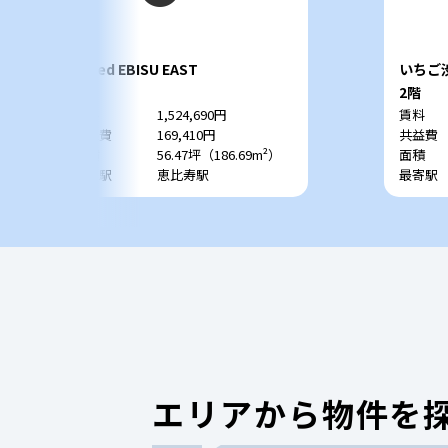
Sreed EBISU EAST
いちご
8階
2階
賃料
1,524,690円
賃料
共益費
169,410円
共益費
面積
56.47坪（186.69m²）
面積
最寄駅
恵比寿駅
最寄駅
エリアから物件を