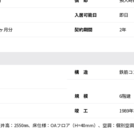
)
償 却
預入時
入居可能日
即日
ヶ月分
契約期間
2年
構 造
鉄筋コ
規 模
6階建
竣 工
1989
)、天井高：2550㎜、床仕様：OAフロア（H=40mm）、空調：個