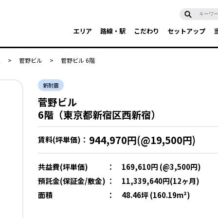
エリア
路線・駅
こだわり
セットアップ
辺
>
菅野ビル
>
菅野ビル 6階
新耐震
菅野ビル
6階（東京都新宿区西新宿）
944,970円(@19,500円)
賃料(坪単価)：
共益費(坪単価)
：
169,610円 (@3,500円)
預託金(保証金/敷金)
：
11,339,640円(12ヶ月)
面積
：
48.46坪 (160.19m²)