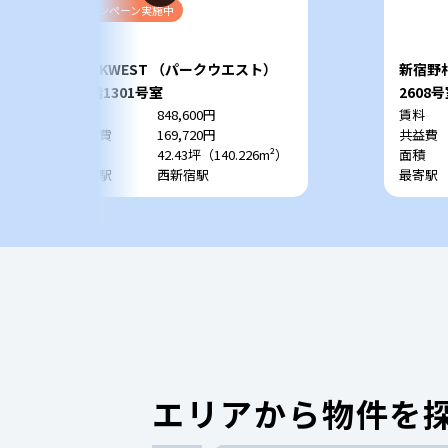
キャンペーン
実施中
PARKWEST （パークウエスト）
新宿野
13階1301号室
2608
賃料
848,600円
賃料
共益費
169,720円
共益費
面積
42.43坪（140.226m²）
面積
最寄駅
西新宿駅
最寄駅
エリアから物件を