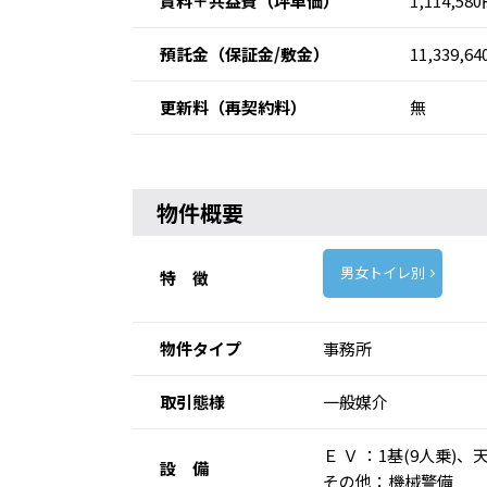
賃料＋共益費
（坪単価）
1,114,58
預託金
（保証金/敷金）
11,339,6
更新料
（再契約料）
無
物件概要
男女トイレ別
特 徴
物件タイプ
事務所
取引態様
一般媒介
Ｅ Ｖ ：1基(9人乗
設 備
その他：機械警備