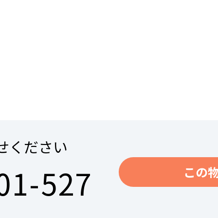
せください
01-527
この