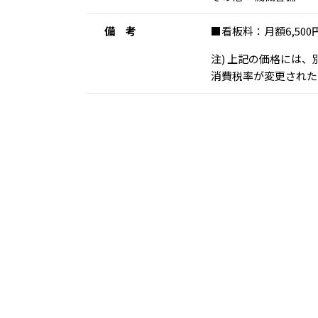
備 考
■看板料：月額6,50
注) 上記の価格には
消費税率が変更された