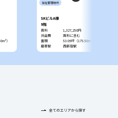
当社
管理
物件
SKビルA棟
9階
賃料
1,327,250円
共益費
賃料に含む
50m²）
面積
53.09坪（175.50m²）
最寄駅
西新宿駅
全てのエリアから探す