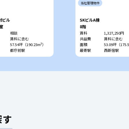
当社
管理
物件
村ビル
SKビルA棟
号室
8階
相談
賃料
1,327,250円
賃料に含む
共益費
賃料に含む
57.54坪（190.23m²）
面積
53.09坪（175.
都庁前駅
最寄駅
西新宿駅
探す