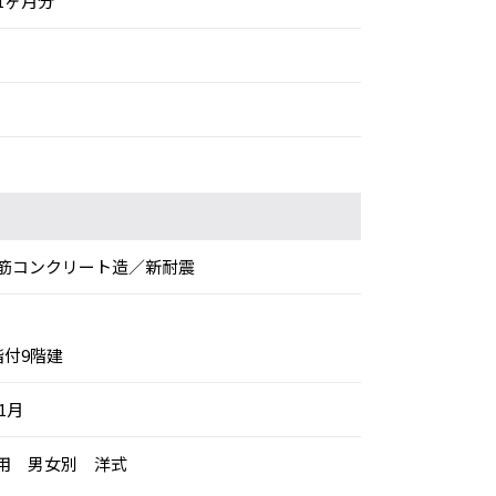
1ヶ月分
筋コンクリート造／新耐震
階付9階建
年1月
専用 男女別 洋式