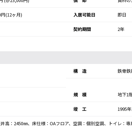
0円 (＠23,000円)
償 却
賃料の
40円(12ヶ月)
入居可能日
即日
契約期間
2年
構 造
鉄骨鉄
規 模
地下1
竣 工
1995
)、天井高：2450㎜、床仕様：OAフロア、空調：個別空調、トイレ：