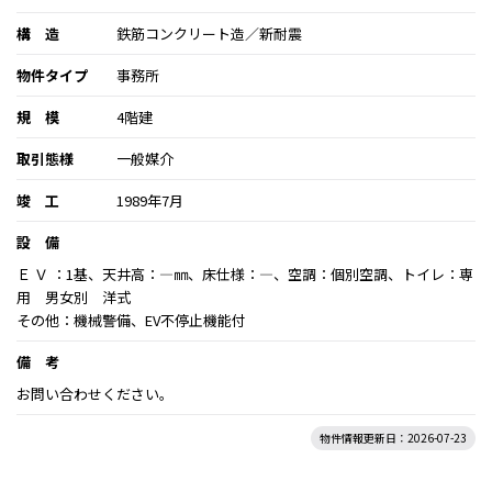
構 造
鉄筋コンクリート造／新耐震
物件タイプ
事務所
規 模
4階建
取引態様
一般媒介
竣 工
1989年7月
設 備
Ｅ Ｖ ：1基、天井高：―㎜、床仕様：―、空調：個別空調、トイレ：専
用 男女別 洋式
その他：機械警備、EV不停止機能付
備 考
お問い合わせください。
物件情報更新日：2026-07-23