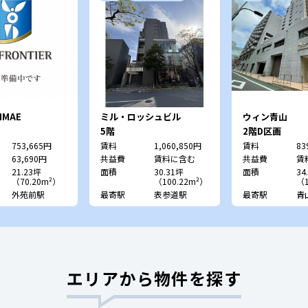
NMAE
ミル・ロッシュビル
ウィン青山
5階
2階D区画
753,665円
賃料
1,060,850円
賃料
83
63,690円
共益費
賃料に含む
共益費
賃
21.23坪
面積
30.31坪
面積
34
（70.20m²）
（100.22m²）
（1
外苑前駅
最寄駅
表参道駅
最寄駅
青
エリアから物件を探す