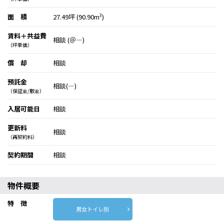
面 積
27.49坪 (90.90m²)
賃料＋共益費
相談 (＠―)
（坪単価）
償 却
相談
預託金
相談(―)
（保証金/敷金）
入居可能日
相談
更新料
相談
（再契約料）
契約期間
相談
物件概要
特 徴
男女トイレ別