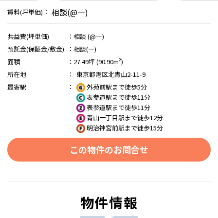
相談(@―)
賃料(坪単価)：
共益費(坪単価)
：
相談 (@―)
預託金(保証金/敷金)
：
相談(―)
面積
：
27.49坪 (90.90m²)
所在地
：
東京都港区北青山2-11-9
最寄駅
：
外苑前駅まで徒歩5分
表参道駅まで徒歩11分
表参道駅まで徒歩11分
青山一丁目駅まで徒歩12分
明治神宮前駅まで徒歩15分
この物件のお問合せ
物件情報