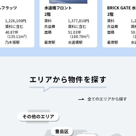
ルフラッツ
水道橋フロント
BRICK GATE 
2階
2階
1,226,100円
賃料
1,377,810円
賃料
1,
賃料に含む
共益費
賃料に含む
共益費
賃
40.87坪
面積
51.03坪
面積
50
（135.11m²）
（168.70m²）
（1
乃木坂駅
最寄駅
水道橋駅
最寄駅
水
エリアから物件を探す
全てのエリアから探す