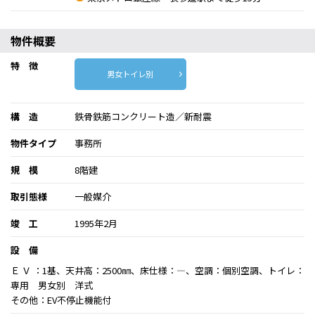
物件概要
特 徴
男女トイレ別
構 造
鉄骨鉄筋コンクリート造／新耐震
物件タイプ
事務所
規 模
8階建
取引態様
一般媒介
竣 工
1995年2月
設 備
Ｅ Ｖ ：1基、天井高：2500㎜、床仕様：―、空調：個別空調、トイレ：
専用 男女別 洋式
その他：EV不停止機能付