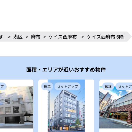
す
>
港区
>
麻布
>
ケイズ西麻布
>
ケイズ西麻布 6階
面積・エリアが近いおすすめ物件
ップ
貸主
セットアップ
管理
セットア