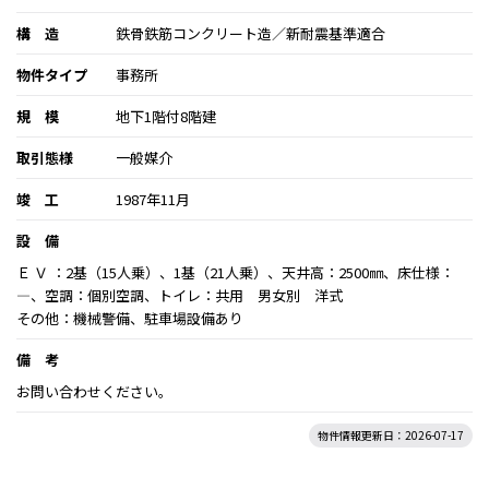
構 造
鉄骨鉄筋コンクリート造／新耐震基準適合
物件タイプ
事務所
規 模
地下1階付8階建
取引態様
一般媒介
竣 工
1987年11月
設 備
Ｅ Ｖ ：2基（15人乗）、1基（21人乗）、天井高：2500㎜、床仕様：
―、空調：個別空調、トイレ：共用 男女別 洋式
その他：機械警備、駐車場設備あり
備 考
お問い合わせください。
物件情報更新日：2026-07-17