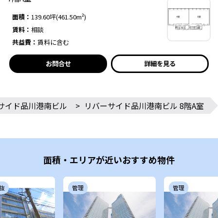
面積：
139.60坪(461.50m²)
賃料：
相談
共益費：
賃料に含む
お問合せ
詳細を見る
サイド品川港南ビル
>
リバーサイド品川港南ビル 8階A室
面積・エリアが近いおすすめ物件
抜
管理
管理