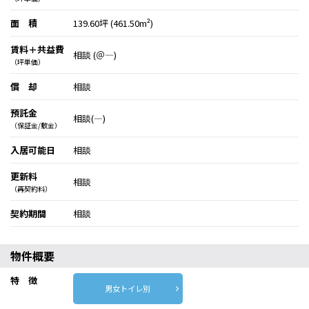
面 積
139.60坪 (461.50m²)
賃料＋共益費
相談 (＠―)
（坪単価）
償 却
相談
預託金
相談(―)
（保証金/敷金）
入居可能日
相談
更新料
相談
（再契約料）
契約期間
相談
物件概要
特 徴
男女トイレ別