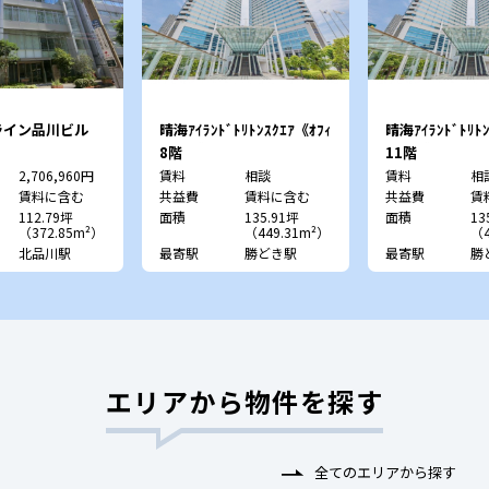
ライン品川ビル
晴海ｱｲﾗﾝﾄﾞﾄﾘﾄﾝｽｸｴｱ《ｵﾌｨ
晴海ｱｲﾗﾝﾄﾞﾄﾘﾄﾝ
ｽﾀﾜｰY》
ｽﾀﾜｰY》
8階
11階
2,706,960円
賃料
相談
賃料
相
賃料に含む
共益費
賃料に含む
共益費
賃
112.79坪
面積
135.91坪
面積
13
（372.85m²）
（449.31m²）
（4
北品川駅
最寄駅
勝どき駅
最寄駅
勝
エリアから物件を探す
全てのエリアから探す