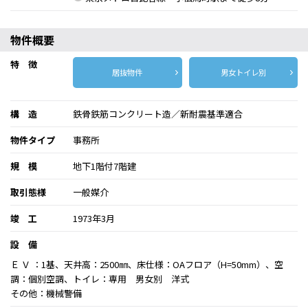
物件概要
特 徴
居抜物件
男女トイレ別
構 造
鉄骨鉄筋コンクリート造／新耐震基準適合
物件タイプ
事務所
規 模
地下1階付7階建
取引態様
一般媒介
竣 工
1973年3月
設 備
Ｅ Ｖ ：1基、天井高：2500㎜、床仕様：OAフロア（H=50mm）、空
調：個別空調、トイレ：専用 男女別 洋式
その他：機械警備