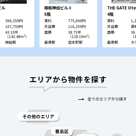
ビル
翔和神田ビルⅡ
THE GATE Ot
（旧：CRC北
5階
4階
366,350円
賃料
775,000円
賃料
1,
107,750円
共益費
116,250円
共益費
賃
43.10坪
面積
38.75坪
面積
36
（142.48m²）
（128.10m²）
（1
神田駅
最寄駅
岩本町駅
最寄駅
大
エリアから物件を探す
全てのエリアから探す