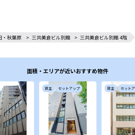
田・秋葉原
>
三共美倉ビル別館
>
三共美倉ビル別館 4階
面積・エリアが近いおすすめ物件
貸主
セットアップ
貸主
セットア