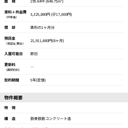
面 積
195.64坪 (646.75m²)
賃料＋共益費
3,325,880円 (＠17,000円)
（坪単価）
償 却
賃料の1ヶ月分
預託金
21,911,680円(8ヶ月)
（保証金/敷金）
入居可能日
即日
更新料
―
（再契約料）
契約期間
5年(定借)
物件概要
特 徴
構 造
鉄骨鉄筋コンクリート造