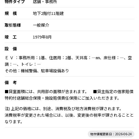
物件タイプ
店舗・事務所
規 模
地下2階付11階建
取引態様
一般媒介
竣 工
1979年8月
設 備
Ｅ Ｖ ：事務所用：1基、住居用：2基、天井高：―㎜、床仕様：―、空
調：―、トイレ：―
その他：機械警備、駐車場設備あり
備 考
■貸室面積には、共用部の面積が含まれます。 ■貸主指定の借家賠償
特約付店舗総合保険・施設賠償責任保険にご加入いただきます。
注) 上記の価格には、別途、消費税及び地方消費税が課されます。
消費税率が変更された場合には、以後、変更後の税率が課されることと
なります。
物件情報更新日：2026-06-24