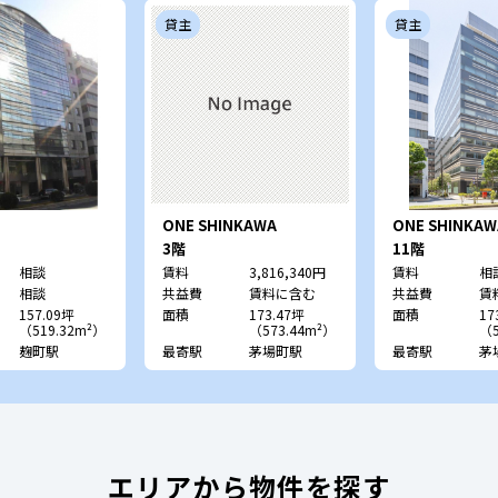
貸主
貸主
ONE SHINKAWA
ONE SHINKAW
3階
11階
相談
賃料
3,816,340円
賃料
相
相談
共益費
賃料に含む
共益費
賃
157.09坪
面積
173.47坪
面積
17
（519.32m²）
（573.44m²）
（5
麹町駅
最寄駅
茅場町駅
最寄駅
茅
エリアから物件を探す