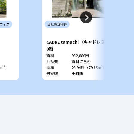
フィス
当社
管理
物件
CADRE tamachi （キャドレ 田
町）
8階
賃料
932,880円
共益費
賃料に含む
2m²）
面積
23.94坪（79.15m²）
最寄駅
田町駅