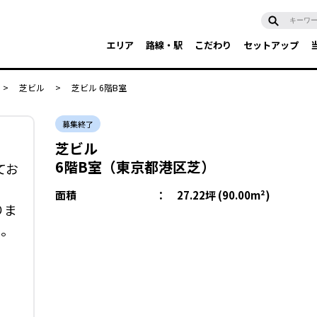
エリア
路線・駅
こだわり
セットアップ
>
芝ビル
>
芝ビル 6階B室
募集終了
芝ビル
6階B室（東京都港区芝）
てお
面積
：
27.22坪 (90.00m²)
りま
い。