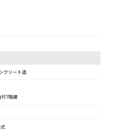
ンクリート造
階付7階建
洋式