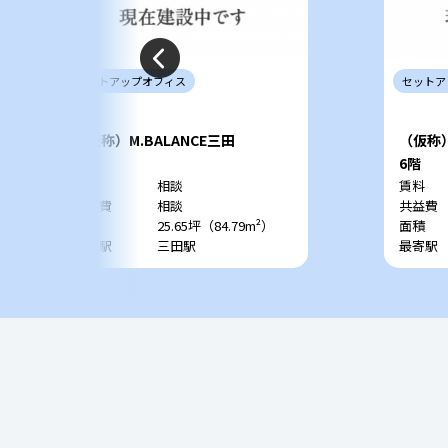
セットアップ
オフィス
セットア
（仮称）M.BALANCE三田
（仮称）
4階
6階
賃料
相談
賃料
共益費
相談
共益費
面積
25.65坪（84.79m²）
面積
最寄駅
三田駅
最寄駅