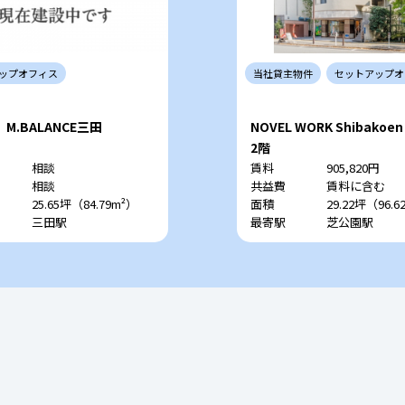
ップ
オフィス
当社
貸主
物件
セットアップ
オ
M.BALANCE三田
NOVEL WORK Shibakoen
2階
相談
賃料
905,820円
相談
共益費
賃料に含む
25.65坪（84.79m²）
面積
29.22坪（96.6
三田駅
最寄駅
芝公園駅