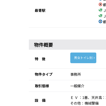
都
最寄駅
Ｊ
Ｊ
都
物件概要
男女トイレ別
特 徴
物件タイプ
事務所
取引態様
一般媒介
Ｅ Ｖ ：1基、天井高
設 備
その他：機械警備