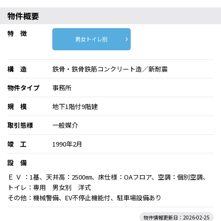
物件概要
特 徴
男女トイレ別
構 造
鉄骨・鉄骨鉄筋コンクリート造／新耐震
物件タイプ
事務所
規 模
地下1階付9階建
取引態様
一般媒介
竣 工
1990年2月
設 備
Ｅ Ｖ ：1基、天井高：2500㎜、床仕様：OAフロア、空調：個別空調、
トイレ：専用 男女別 洋式
その他：機械警備、EV不停止機能付、駐車場設備あり
物件情報更新日：2026-02-25