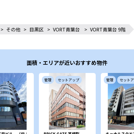
>
その他
>
目黒区
>
VORT青葉台
>
VORT青葉台 9階
面積・エリアが近いおすすめ物件
管理
セットアップ
管理
セットア
丁目ビル （旧：
BRICK GATE 茅場町
キャナルスクエ