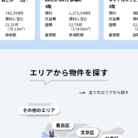
見坂一棟ビル）
4階
3階
742,350円
賃料
1,372,540円
賃料
相
賃料に含む
共益費
賃料に含む
共益費
賃
21.21坪
面積
52.79坪
面積
52
（70.13m²）
（174.50m²）
（1
神泉駅
最寄駅
茅場町駅
最寄駅
田
エリアから物件を探す
全てのエリアから探す