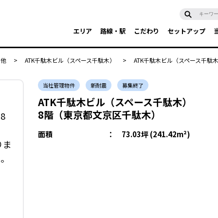
エリア
路線・駅
こだわり
セットアップ
の他
>
ATK千駄木ビル（スペース千駄木）
>
ATK千駄木ビル（スペース千駄木
当社管理物件
新耐震
募集終了
ATK千駄木ビル（スペース千駄木）
8階（東京都文京区千駄木）
8
面積
：
73.03坪 (241.42m²)
りま
い。