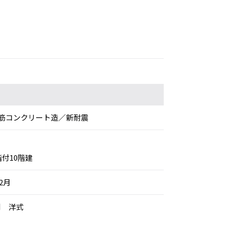
筋コンクリート造／新耐震
階付10階建
年2月
別 洋式