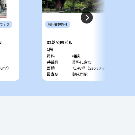
フィス
当社
管理
物件
N
32芝公園ビル
1階
賃料
相談
共益費
賃料に含む
50m²）
面積
71.48坪（236.30m²）
最寄駅
御成門駅