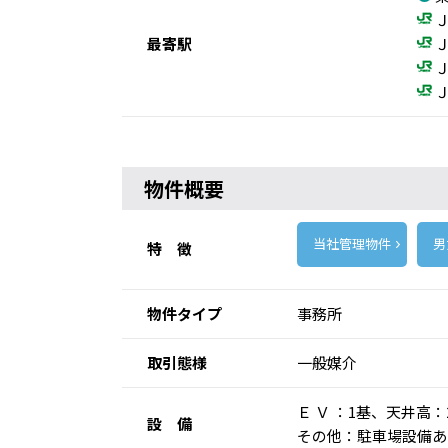
Ｊ
最寄駅
Ｊ
Ｊ
Ｊ
物件概要
当社管理物件
男
特 徴
物件タイプ
事務所
取引態様
一般媒介
Ｅ Ｖ ：1基、天井
設 備
その他：駐車場設備あ