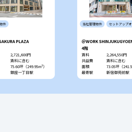
物件
当社
管理
物件
セットアップ
オ
SAKURA PLAZA
＠WORK SHINJUKUGYOE
4階
2,721,600円
賃料
2,264,550円
賃料に含む
共益費
賃料に含む
75.60坪（249.95m²）
面積
73.05坪（241.
銀座一丁目駅
最寄駅
新宿御苑前駅