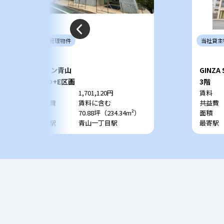
当社
管理
物件
当社
貸主
ウィン青山
GINZA 
2階D+E区画
3階
賃料
1,701,120円
賃料
共益費
賃料に含む
共益費
面積
70.88坪（234.34m²）
面積
最寄駅
青山一丁目駅
最寄駅