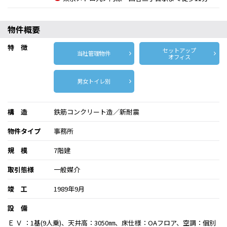
物件概要
特 徴
セットアップ
当社管理物件
オフィス
男女トイレ別
構 造
鉄筋コンクリート造／新耐震
物件タイプ
事務所
規 模
7階建
取引態様
一般媒介
竣 工
1989年9月
設 備
Ｅ Ｖ ：1基(9人乗)、天井高：3050㎜、床仕様：OAフロア、空調：個別