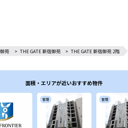
御苑
>
THE GATE 新宿御苑
>
THE GATE 新宿御苑 2階
面積・エリアが近いおすすめ物件
管理
管理