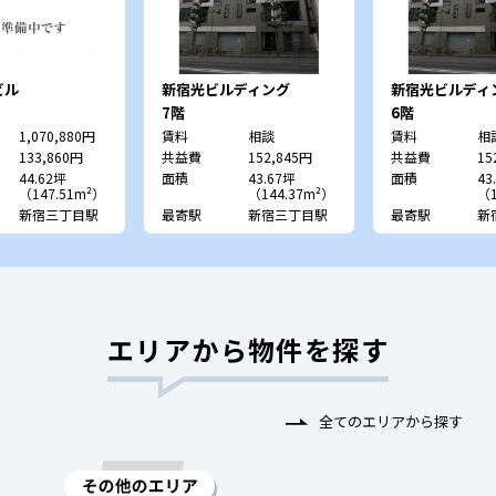
ビル
新宿光ビルディング
新宿光ビルディ
7階
6階
1,070,880円
賃料
相談
賃料
相
133,860円
共益費
152,845円
共益費
15
44.62坪
面積
43.67坪
面積
43
（147.51m²）
（144.37m²）
（1
新宿三丁目駅
最寄駅
新宿三丁目駅
最寄駅
新
エリアから物件を探す
全てのエリアから探す