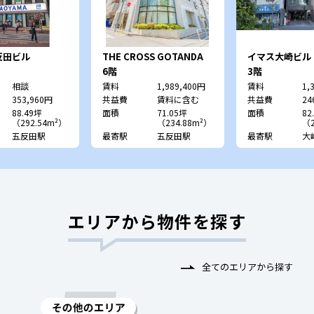
反田ビル
THE CROSS GOTANDA
イマス大崎ビル
6階
3階
相談
賃料
1,989,400円
賃料
1,
353,960円
共益費
賃料に含む
共益費
24
88.49坪
面積
71.05坪
面積
82
（292.54m²）
（234.88m²）
（2
五反田駅
最寄駅
五反田駅
最寄駅
大
エリアから物件を探す
全てのエリアから探す