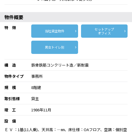
物件概要
特 徴
セットアップ
当社貸主物件
オフィス
男女トイレ別
構 造
鉄骨鉄筋コンクリート造／新耐震
物件タイプ
事務所
規 模
8階建
取引態様
貸主
竣 工
1986年11月
設 備
Ｅ Ｖ ：1基(11人乗)、天井高：―㎜、床仕様：OAフロア、空調：個別空