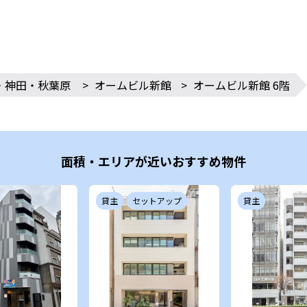
・神田・秋葉原
>
オームビル新館
>
オームビル新館 6階
面積・エリアが近いおすすめ物件
貸主
セットアップ
貸主