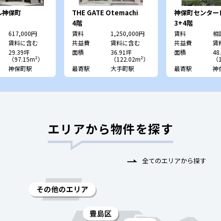
ル神保町
THE GATE Otemachi
神保町センター
（旧：CRC北大手町ビル）
4階
3+4階
617,000円
賃料
1,250,000円
賃料
相
賃料に含む
共益費
賃料に含む
共益費
賃
29.39坪
面積
36.91坪
面積
48
（97.15m²）
（122.02m²）
（1
神保町駅
最寄駅
大手町駅
最寄駅
神
エリアから物件を探す
全てのエリアから探す