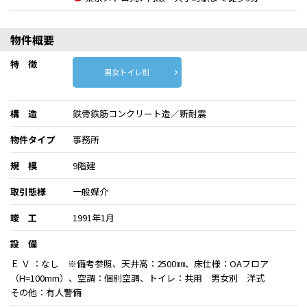
物件概要
特 徴
男女トイレ別
構 造
鉄骨鉄筋コンクリート造／新耐震
物件タイプ
事務所
規 模
9階建
取引態様
一般媒介
竣 工
1991年1月
設 備
Ｅ Ｖ ：なし ※備考参照、天井高：2500㎜、床仕様：OAフロア
（H=100mm）、空調：個別空調、トイレ：共用 男女別 洋式
その他：有人警備