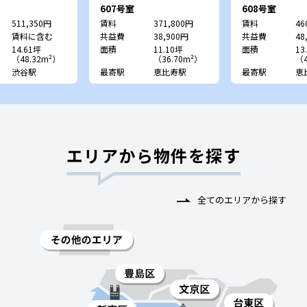
ファビル）
607号室
608号室
511,350円
賃料
371,800円
賃料
46
賃料に含む
共益費
38,900円
共益費
48
14.61坪
面積
11.10坪
面積
13
（48.32m²）
（36.70m²）
（4
渋谷駅
最寄駅
恵比寿駅
最寄駅
恵
エリアから物件を探す
全てのエリアから探す