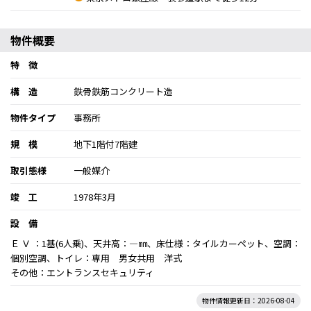
物件概要
特 徴
構 造
鉄骨鉄筋コンクリート造
物件タイプ
事務所
規 模
地下1階付7階建
取引態様
一般媒介
竣 工
1978年3月
設 備
Ｅ Ｖ ：1基(6人乗)、天井高：―㎜、床仕様：タイルカーペット、空調：
個別空調、トイレ：専用 男女共用 洋式
その他：エントランスセキュリティ
物件情報更新日：2026-08-04