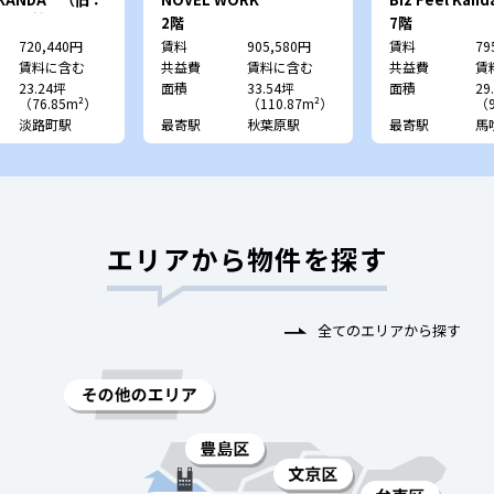
VALUE神田須田
AKIHABARA
（旧：フォーラ
2階
7階
ス東神田ビル）
720,440円
賃料
905,580円
賃料
79
賃料に含む
共益費
賃料に含む
共益費
賃
23.24坪
面積
33.54坪
面積
29
（76.85m²）
（110.87m²）
（9
淡路町駅
最寄駅
秋葉原駅
最寄駅
馬
エリアから物件を探す
全てのエリアから探す