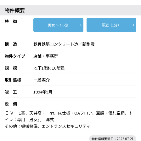
物件概要
特 徴
男女トイレ別
駅近（1分）
構 造
鉄骨鉄筋コンクリート造／新耐震
物件タイプ
店舗・事務所
規 模
地下1階付10階建
取引態様
一般媒介
竣 工
1994年5月
設 備
Ｅ Ｖ ：1基、天井高：―㎜、床仕様：OAフロア、空調：個別空調、ト
イレ：専用 男女別 洋式
その他：機械警備、エントランスセキュリティ
物件情報更新日：2026-07-21