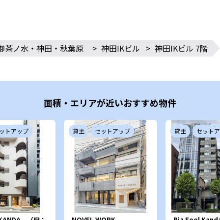
御茶ノ水・神田・秋葉原
>
神田IKビル
>
神田IKビル 7階
面積・エリアが近いおすすめ物件
ットアップ
貸主
セットアップ
貸主
セットア
l KANDA （旧：
NOVEL WORK
Biz Feel Kan