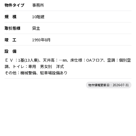
物件タイプ
事務所
規 模
10階建
取引態様
貸主
竣 工
1993年8月
設 備
Ｅ Ｖ ：1基(13人乗)、天井高：―㎜、床仕様：OAフロア、空調：個別空
調、トイレ：専用 男女別 洋式
その他：機械警備、駐車場設備あり
物件情報更新日：2026-07-31