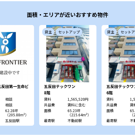
面積・エリアが近いおすすめ物件
貸主
セットアップ
貸主
セットア
五反田第一生命ビ
五反田テックワン
五反田テックワ
グ
8階
6階
相談
賃料
1,565,520円
賃料
1,
相談
共益費
賃料に含む
共益費
賃
62.28坪
面積
65.23坪
面積
65
（205.88m²）
（215.64m²）
（2
五反田駅
最寄駅
不動前駅
最寄駅
不