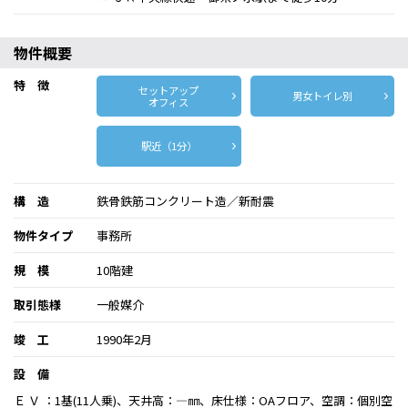
物件概要
特 徴
セットアップ
男女トイレ別
オフィス
駅近（1分）
構 造
鉄骨鉄筋コンクリート造／新耐震
物件タイプ
事務所
規 模
10階建
取引態様
一般媒介
竣 工
1990年2月
設 備
Ｅ Ｖ ：1基(11人乗)、天井高：―㎜、床仕様：OAフロア、空調：個別空