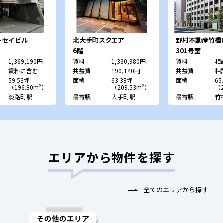
ーセイビル
北大手町スクエア
野村不動産竹
（旧：NMF竹
6階
301号室
1,369,190円
賃料
1,330,980円
賃料
相
賃料に含む
共益費
190,140円
共益費
相
59.53坪
面積
63.38坪
面積
65
（196.80m²）
（209.53m²）
（2
淡路町駅
最寄駅
大手町駅
最寄駅
竹
エリアから物件を探す
全てのエリアから探す