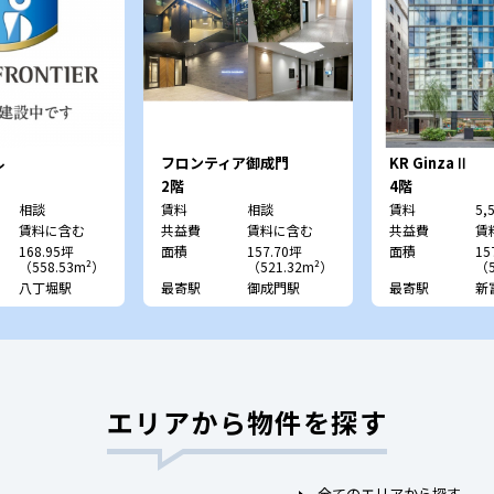
ル
フロンティア御成門
KR GinzaⅡ
2階
4階
相談
賃料
相談
賃料
5,
賃料に含む
共益費
賃料に含む
共益費
賃
168.95坪
面積
157.70坪
面積
15
（558.53m²）
（521.32m²）
（5
八丁堀駅
最寄駅
御成門駅
最寄駅
新
エリアから物件を探す
全てのエリアから探す