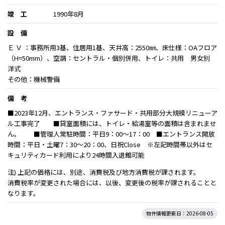
竣 工
1990年8月
設 備
Ｅ Ｖ ：事務所用3基、住居用1基、天井高：2550㎜、床仕様：OAフロア
（H=50mm）、空調：セントラル・個別併用、トイレ：共用 男女別
洋式
その他：機械警備
備 考
■2023年12月、エントランス・ファサード・共用部分大規模リニューア
ル工事完了 ■貸室面積には、トイレ・給湯室等の面積は含まれませ
ん。 ■管理人常駐時間：平日9：00～17：00 ■エントランス開放
時間：平日・土曜7：30～20：00、日祝Close ※左記時間帯以外はセ
キュリティカード利用により24時間入退館可能
注) 上記の価格には、別途、消費税及び地方消費税が課されます。
消費税率が変更された場合には、以後、変更後の税率が課されることと
なります。
物件情報更新日：2026-08-05