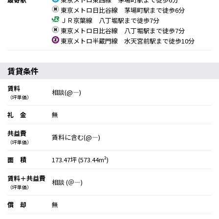
東京メトロ日比谷線 茅場町駅まで徒歩6分
ＪＲ京葉線 八丁堀駅まで徒歩7分
東京メトロ日比谷線 八丁堀駅まで徒歩7分
東京メトロ半蔵門線 水天宮前駅まで徒歩10分
賃貸条件
賃料
相談(@―)
（坪単価）
礼 金
無
共益費
賃料に含む(@―)
（坪単価）
面 積
173.47坪 (573.44m²)
賃料＋共益費
相談 (＠―)
（坪単価）
償 却
無