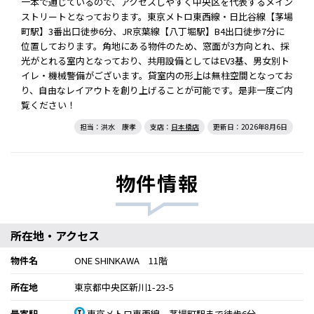
一本で通じているので、アクセスしやすく中央区を代表するメイン
ストリートとなっております。東京メトロ東西線・日比谷線【茅場
町駅】3番出口徒歩6分、JR京葉線【八丁堀駅】B4出口徒歩7分に
位置しております。角地にある物件のため、窓面が3方向とれ、採
光がとれる室内となっており、共用設備としてはEV3基、男女別ト
イレ・機械警備がございます。貸室内の形上は無柱空間となってお
り、自由なレイアウトを創り上げることが可能です。是非一度ご内
覧ください！
担当：洪水 康孝
支店：
日本橋店
更新日：2026年8月6日
物件情報
所在地・アクセス
物件名
ONE SHINKAWA 11階
所在地
東京都中央区新川1-23-5
最寄駅
東京メトロ東西線 茅場町駅まで徒歩6分