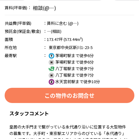
相談(@―)
賃料(坪単価)：
共益費(坪単価)
：
賃料に含む (@―)
預託金(保証金/敷金)
：
―(相談)
面積
：
173.47坪 (573.44m²)
所在地
：
東京都中央区新川1-23-5
最寄駅
：
茅場町駅まで徒歩6分
茅場町駅まで徒歩6分
八丁堀駅まで徒歩7分
八丁堀駅まで徒歩7分
水天宮前駅まで徒歩10分
この物件のお問合せ
スタッフコメント
皇居の大手門まで繋がっている永代通り沿いに位置する大型物件
の募集です。大手町・東京駅エリアからのびている「永代通り」