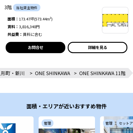
3階
当社貸主物件
面積：
173.47坪(573.44m²)
賃料：
3,816,340円
共益費：
賃料に含む
お問合せ
詳細を見る
人形町・新川
>
ONE SHINKAWA
>
ONE SHINKAWA 11階
面積・エリアが近いおすすめ物件
管理
管理
セットア