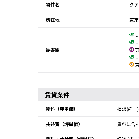
物件名
クア
所在地
東京
Ｊ
Ｊ
最寄駅
東
Ｊ
東
賃貸条件
賃料
（坪単価）
相談(@―)
共益費
（坪単価）
賃料に含む