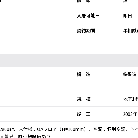
)
償 却
無
)
入居可能日
即日
契約期間
年相談
構 造
鉄骨造
規 模
地下1
竣 工
2003
：2800㎜、床仕様：OAフロア（H=100mm）、空調：個別空調、
人警備、駐車場設備あり