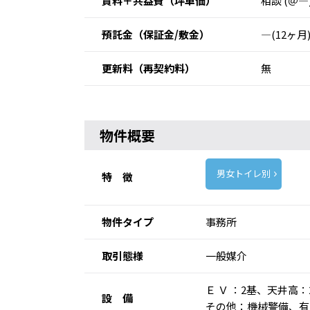
賃料＋共益費
（坪単価）
相談 (＠―
預託金
（保証金/敷金）
―(12ヶ月
更新料
（再契約料）
無
物件概要
男女トイレ別
特 徴
物件タイプ
事務所
取引態様
一般媒介
Ｅ Ｖ ：2基、天井高
設 備
その他：機械警備、有