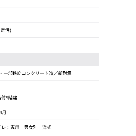
(定借)
・一部鉄筋コンクリート造／新耐震
階付9階建
年4月
トイレ：専用 男女別 洋式