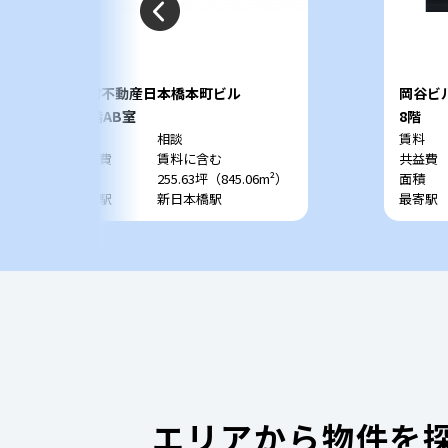
野村不動産日本橋本町ビル
岡谷ビ
12階AB室
8階
賃料
相談
賃料
共益費
賃料に含む
共益費
面積
255.63坪（845.06m²）
面積
最寄駅
新日本橋駅
最寄駅
エリアから物件を