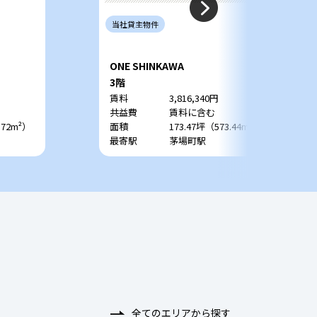
当社
貸主
物件
ONE SHINKAWA
3階
賃料
3,816,340円
共益費
賃料に含む
.72m²）
面積
173.47坪（573.44m²）
最寄駅
茅場町駅
全てのエリアから探す