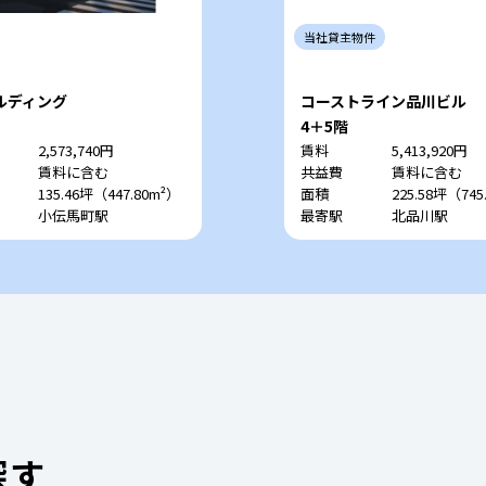
当社
貸主
物件
ルディング
コーストライン品川ビル
4＋5階
2,573,740円
賃料
5,413,920円
賃料に含む
共益費
賃料に含む
135.46坪（447.80m²）
面積
225.58坪（745
小伝馬町駅
最寄駅
北品川駅
探す