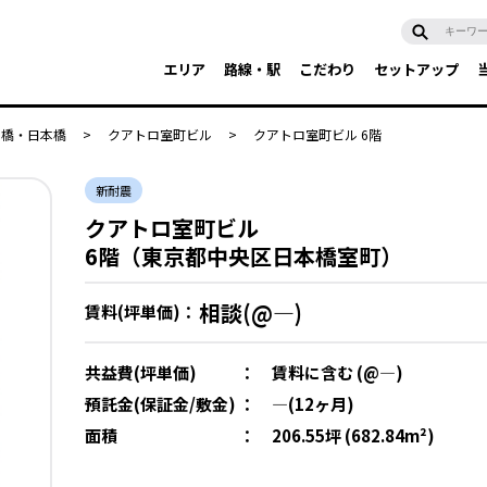
エリア
路線・駅
こだわり
セットアップ
京橋・日本橋
>
クアトロ室町ビル
>
クアトロ室町ビル 6階
新耐震
クアトロ室町ビル
6階（東京都中央区日本橋室町）
相談(@―)
賃料(坪単価)：
共益費(坪単価)
：
賃料に含む (@―)
預託金(保証金/敷金)
：
―(12ヶ月)
面積
：
206.55坪 (682.84m²)