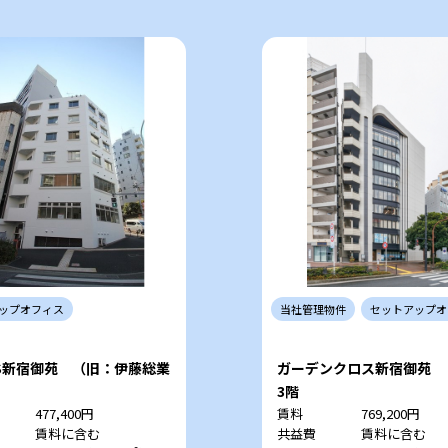
ップ
オフィス
当社
管理
物件
セットアップ
オ
CS新宿御苑 （旧：伊藤総業
ガーデンクロス新宿御苑
3階
477,400円
賃料
769,200円
賃料に含む
共益費
賃料に含む