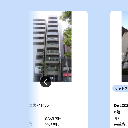
セットア
御苑スカイビル
DeLC
ビル）
4階
6階
賃料
375,870円
賃料
共益費
66,330円
共益費