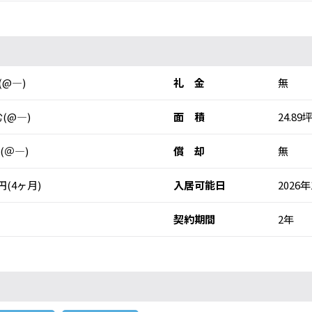
円(@―)
礼 金
無
(@―)
面 積
24.89坪
 (＠―)
償 却
無
0円(4ヶ月)
入居可能日
2026
契約期間
2年