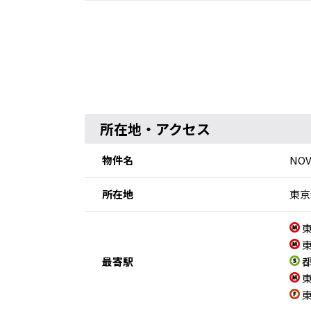
所在地・アクセス
物件名
NO
所在地
東京
東
東
最寄駅
都
東
東