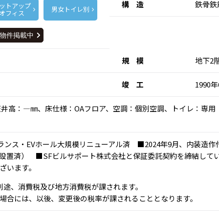
構 造
鉄骨鉄
ットアップ
男女トイレ別
オフィス
規 模
地下2
竣 工
1990
)、天井高：―㎜、床仕様：OAフロア、空調：個別空調、トイレ：専
トランス・EVホール大規模リニューアル済 ■2024年9月、内装
設置済） ■SFビルサポート株式会社と保証委託契約を締結して
ざいます。
、別途、消費税及び地方消費税が課されます。
場合には、以後、変更後の税率が課されることとなります。