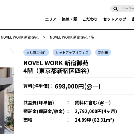
エリア
路線・駅
こだわり
セットアップ
NOVEL WORK 新宿御苑
>
NOVEL WORK 新宿御苑 4階
当社貸主物件
セットアップオフィス
新耐震
NOVEL WORK 新宿御苑
4階（東京都新宿区四谷）
698,000円(@―)
賃料(坪単価)：
共益費(坪単価)
：
賃料に含む (@―)
預託金(保証金/敷金)
：
2,792,000円(4ヶ月)
面積
：
24.89坪 (82.31m²)