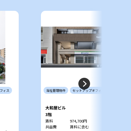
フィス
当社
管理
物件
セットアップ
オフィス
大和屋ビル
3階
賃料
974,700円
共益費
賃料に含む