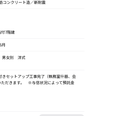
筋コンクリート造／新耐震
階付7階建
年6月
用 男女別 洋式
造作付きセットアップ工事完了（執務室什器、会
いただきます。 ※与信状況によって預託金