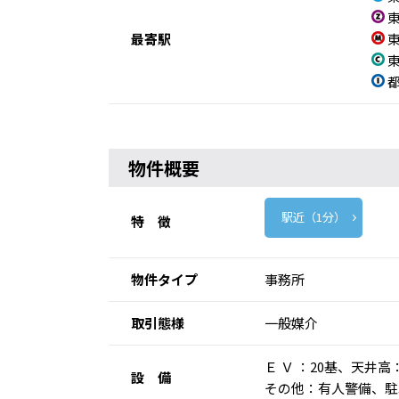
東
最寄駅
東
東
都
物件概要
駅近（1分）
特 徴
物件タイプ
事務所
取引態様
一般媒介
Ｅ Ｖ ：20基、天
設 備
その他：有人警備、駐