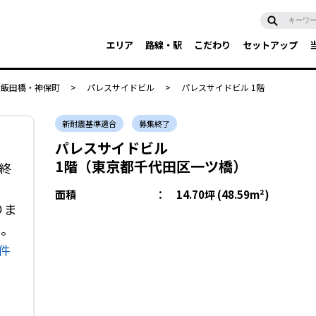
エリア
路線・駅
こだわり
セットアップ
・飯田橋・神保町
>
パレスサイドビル
>
パレスサイドビル 1階
新耐震基準適合
募集終了
パレスサイドビル
1階（東京都千代田区一ツ橋）
終
面積
：
14.70坪 (48.59m²)
りま
い。
件