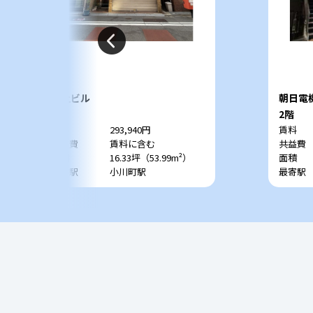
川上ビル
朝日電
1階
2階
賃料
293,940円
賃料
共益費
賃料に含む
共益費
面積
16.33坪（53.99m²）
面積
最寄駅
小川町駅
最寄駅