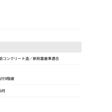
筋コンクリート造／新耐震基準適合
階付9階建
年9月