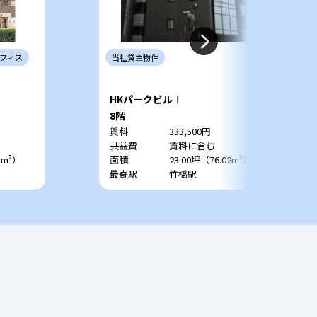
フィス
当社
貸主
物件
HKパークビルⅠ
8階
賃料
333,500円
共益費
賃料に含む
5m²）
面積
23.00坪（76.02m²）
最寄駅
竹橋駅