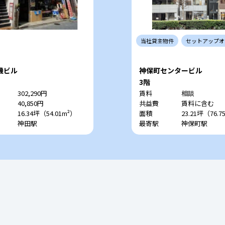
当社
貸主
物件
セットアップ
オ
機ビル
神保町センタービル
3階
302,290円
賃料
相談
40,850円
共益費
賃料に含む
16.34坪（54.01m²）
面積
23.21坪（76.7
神田駅
最寄駅
神保町駅