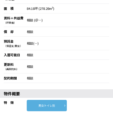
面 積
84.18坪 (278.28m²)
賃料＋共益費
相談 (＠―)
（坪単価）
償 却
相談
預託金
相談(―)
（保証金/敷金）
入居可能日
相談
更新料
相談
（再契約料）
契約期間
相談
物件概要
特 徴
男女トイレ別