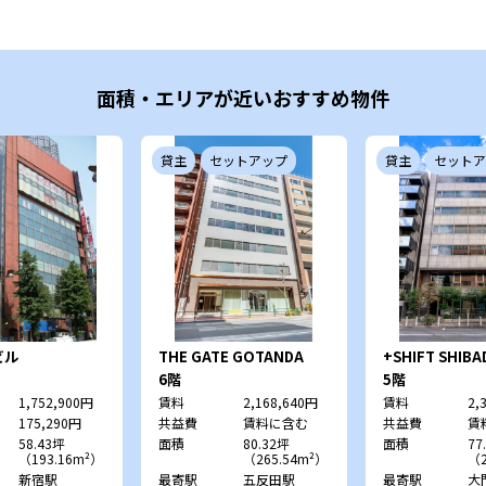
面積・エリアが近いおすすめ物件
貸主
セットアップ
貸主
セットア
ビル
THE GATE GOTANDA
+SHIFT SHIB
EAST
6階
5階
1,752,900円
賃料
2,168,640円
賃料
2,
175,290円
共益費
賃料に含む
共益費
賃
58.43坪
面積
80.32坪
面積
77
（193.16m²）
（265.54m²）
（2
新宿駅
最寄駅
五反田駅
最寄駅
大