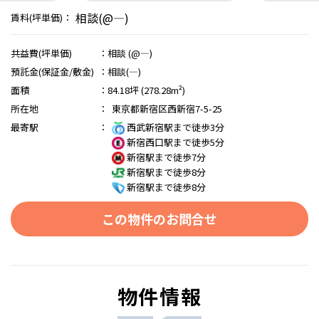
相談(@―)
賃料(坪単価)：
共益費(坪単価)
：
相談 (@―)
預託金(保証金/敷金)
：
相談(―)
面積
：
84.18坪 (278.28m²)
所在地
：
東京都新宿区西新宿7-5-25
最寄駅
：
西武新宿駅まで徒歩3分
新宿西口駅まで徒歩5分
新宿駅まで徒歩7分
新宿駅まで徒歩8分
新宿駅まで徒歩8分
この物件のお問合せ
物件情報