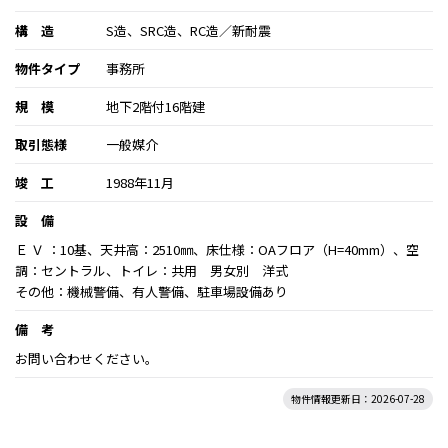
構 造
S造、SRC造、RC造／新耐震
物件タイプ
事務所
規 模
地下2階付16階建
取引態様
一般媒介
竣 工
1988年11月
設 備
Ｅ Ｖ ：10基、天井高：2510㎜、床仕様：OAフロア（H=40mm）、空
調：セントラル、トイレ：共用 男女別 洋式
その他：機械警備、有人警備、駐車場設備あり
備 考
お問い合わせください。
物件情報更新日：2026-07-28