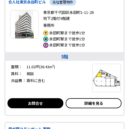
合人社東京永田町ビル
当社管理物件
東京都千代田区永田町1-11-28
地下2階付9階建
事務所
永田町駅まで徒歩1分
永田町駅まで徒歩1分
永田町駅まで徒歩1分
5階
面積：
11.02坪(36.43m²)
賃料：
相談
共益費：
賃料に含む
お問合せ
詳細を見る
霞が関コモンゲート 西館