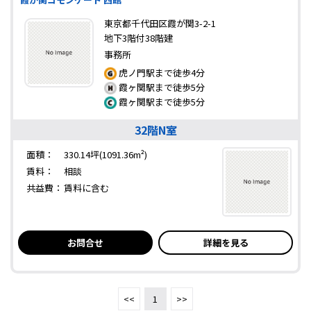
東京都千代田区霞が関3-2-1
地下3階付38階建
事務所
虎ノ門駅まで徒歩4分
霞ヶ関駅まで徒歩5分
霞ヶ関駅まで徒歩5分
32階N室
面積：
330.14坪(1091.36m²)
賃料：
相談
共益費：
賃料に含む
お問合せ
詳細を見る
<<
1
>>