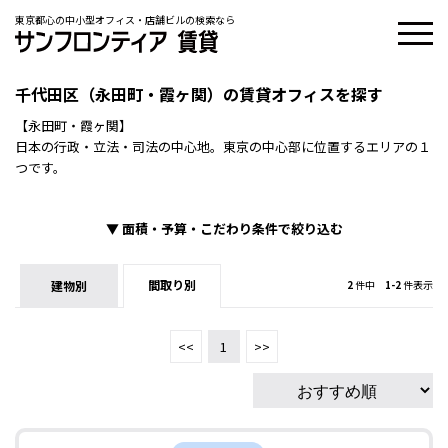
東京都心の中小型オフィス・店舗ビルの検索なら
千代田区（永田町・霞ヶ関）の賃貸オフィスを探す
【永田町・霞ヶ関】
日本の行政・立法・司法の中心地。東京の中心部に位置するエリアの１
つです。
▼
面積・予算・こだわり条件で絞り込む
間取り別
建物別
2
件中
1-2
件表示
<<
1
>>