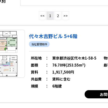
り別
<<
1
2
>>
代々木吉野ビル 5+6階
当社管理物件
所在地
：
東京都渋谷区代々木1-58-5
物
面積
：
76.70坪(253.55m²)
最
賃料
：
1,917,500円
共益費
：
賃料に含む
規模
：
6階建
お問