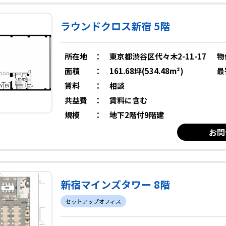
ラウンドクロス新宿 5階
所在地
：
東京都渋谷区代々木2-11-17
物
面積
：
161.68坪(534.48m²)
最
賃料
：
相談
共益費
：
賃料に含む
規模
：
地下2階付9階建
お問
新宿マインズタワー 8階
セットアップオフィス