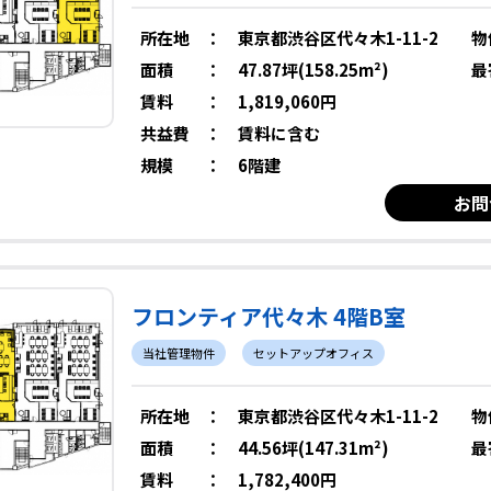
所在地
：
東京都渋谷区代々木1-11-2
物
面積
：
47.87坪(158.25m²)
最
賃料
：
1,819,060円
共益費
：
賃料に含む
規模
：
6階建
お問
フロンティア代々木 4階B室
当社管理物件
セットアップオフィス
所在地
：
東京都渋谷区代々木1-11-2
物
面積
：
44.56坪(147.31m²)
最
賃料
：
1,782,400円