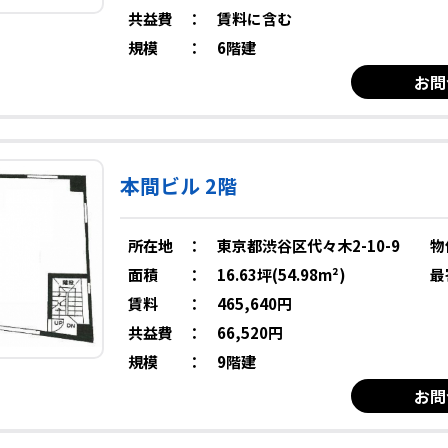
共益費
：
賃料に含む
規模
：
6階建
お問
本間ビル 2階
所在地
：
東京都渋谷区代々木2-10-9
物
面積
：
16.63坪(54.98m²)
最
賃料
：
465,640円
共益費
：
66,520円
規模
：
9階建
お問