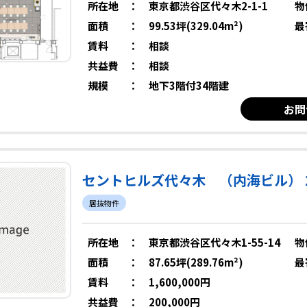
所在地
：
東京都渋谷区代々木2-1-1
物
面積
：
99.53坪(329.04m²)
最
賃料
：
相談
共益費
：
相談
規模
：
地下3階付34階建
お問
セントヒルズ代々木 （内海ビル） 2
居抜物件
所在地
：
東京都渋谷区代々木1-55-14
物
面積
：
87.65坪(289.76m²)
最
賃料
：
1,600,000円
共益費
：
200,000円