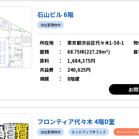
石山ビル 6階
当社管理物件
所在地
：
東京都渋谷区代々木1-58-1
物
面積
：
68.75坪(227.29m²)
最
賃料
：
1,684,375円
共益費
：
240,625円
規模
：
8階建
お問
フロンティア代々木 4階D室
当社管理物件
セットアップオフィス
キャンペーン