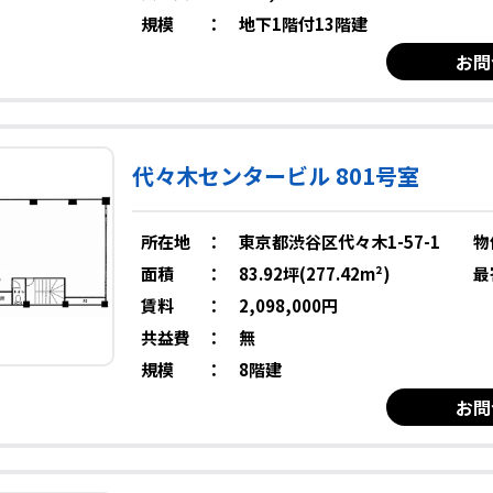
規模
：
地下1階付13階建
お問
代々木センタービル 801号室
所在地
：
東京都渋谷区代々木1-57-1
物
面積
：
83.92坪(277.42m²)
最
賃料
：
2,098,000円
共益費
：
無
規模
：
8階建
お問