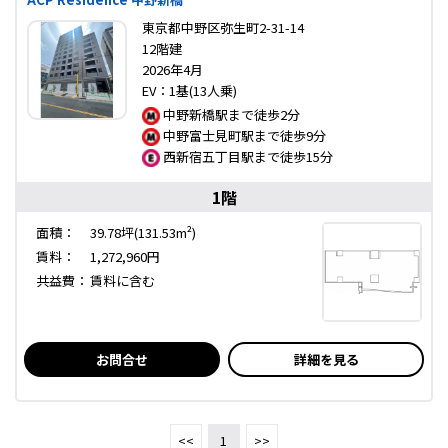
東京都中野区弥生町2-31-14
12階建
2026年4月
EV：1基(13人乗)
中野新橋駅まで徒歩2分
中野富士見町駅まで徒歩9分
西新宿五丁目駅まで徒歩15分
1階
面積：
39.78坪(131.53m²)
賃料：
1,272,960円
共益費：
賃料に含む
お問合せ
詳細を見る
<<
1
>>