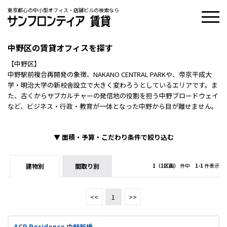
東京都心の中小型オフィス・店舗ビルの検索なら
中野区の賃貸オフィスを探す
【中野区】
中野駅前複合再開発の象徴、NAKANO CENTRAL PARKや、帝京平成大
学・明治大学の新校舎設立で大きく変わろうとしているエリアです。ま
た、古くからサブカルチャーの発信地の役割を担う中野ブロードウェイ
など、ビジネス・行政・教育が一体となった中野から目が離せません。
▼
面積・予算・こだわり条件で絞り込む
建物別
間取り別
1（1区画）
件中
1-1
件表示
<<
1
>>
ACP Residence 中野新橋