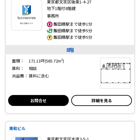
東京都文京区後楽1-4-27
地下1階付8階建
事務所
飯田橋駅まで徒歩1分
飯田橋駅まで徒歩5分
飯田橋駅まで徒歩5分
8階
面積：
171.13坪(565.72m²)
賃料：
相談
共益費：
賃料に含む
お問合せ
詳細を見る
東和ビル
東京都文京区水道2-5-1