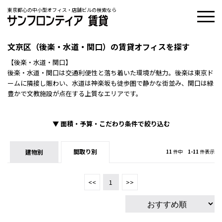
東京都心の中小型オフィス・店舗ビルの検索なら
文京区（後楽・水道・関口）の賃貸オフィスを探す
【後楽・水道・関口】
後楽・水道・関口は交通利便性と落ち着いた環境が魅力。後楽は東京ド
ームに隣接し賑わい、水道は神楽坂も徒歩圏で静かな街並み、関口は緑
豊かで文教施設が点在する上質なエリアです。
▼
面積・予算・こだわり条件で絞り込む
間取り別
建物別
11
件中
1-11
件表示
<<
1
>>