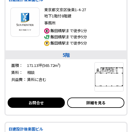
東京都文京区後楽1-4-27
地下1階付8階建
事務所
飯田橋駅まで徒歩1分
飯田橋駅まで徒歩5分
飯田橋駅まで徒歩5分
5階
面積：
171.13坪(565.72m²)
賃料：
相談
共益費：
賃料に含む
お問合せ
詳細を見る
日建設計後楽園ビル