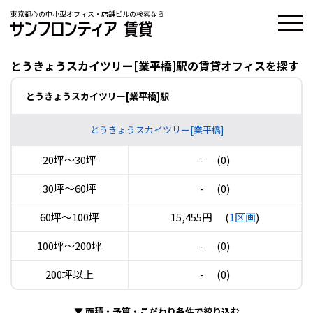
東京都心の中小型オフィス・店舗ビルの検索なら
とうきょうスカイツリー[業平橋]駅の賃貸オフィスを探す
とうきょうスカイツリー[業平橋]駅
とうきょうスカイツリー[業平橋]
20坪〜30坪
-
(0)
30坪〜60坪
-
(0)
60坪〜100坪
15,455円
(
1区画
)
100坪〜200坪
-
(0)
200坪以上
-
(0)
▼
面積・予算・こだわり条件で絞り込む