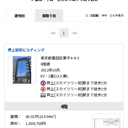
建物別
間取り別
1（1区画）
件中
1-1
件表示
<<
1
>>
押上駅前ビルディング
東京都墨田区業平4-9-3
8階建
2012年10月
EV：1基(13人乗)
押上[スカイツリー前]駅まで徒歩1分
押上[スカイツリー前]駅まで徒歩1分
押上[スカイツリー前]駅まで徒歩1分
4階
面積：
65.01坪(214.94m²)
賃料：
1,004,700円