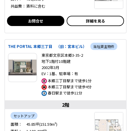
共益費：
賃料に含む
お問合せ
詳細を見る
THE PORTAL 本郷三丁目 （旧：宮本ビル）
当社貸主物件
東京都文京区本郷3-35-2
地下1階付10階建
2002年3月
EV：1基、駐車場：有
本郷三丁目駅まで徒歩1分
本郷三丁目駅まで徒歩4分
春日駅まで徒歩11分
2階
セットアップ
面積：
45.85坪(151.59m²)