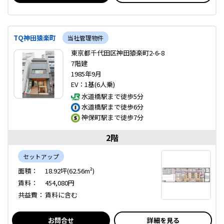
TQ神田猿楽町
当社管理物件
東京都千代田区神田猿楽町2-6-8
7階建
1985年9月
EV：1基(6人乗)
水道橋駅まで徒歩5分
水道橋駅まで徒歩6分
神保町駅まで徒歩7分
2階
セットアップ
面積：
18.92坪(62.56m²)
賃料：
454,080円
共益費：
賃料に含む
お問合せ
詳細を見る