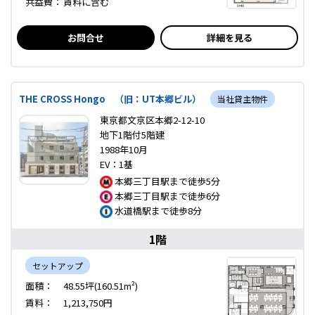
共益費：
賃料に含む
お問合せ
詳細を見る
THE CROSS Hongo （旧：UT本郷ビル）
当社貸主物件
東京都文京区本郷2-12-10
地下1階付5階建
1988年10月
EV：1基
本郷三丁目駅まで徒歩5分
本郷三丁目駅まで徒歩6分
水道橋駅まで徒歩8分
1階
セットアップ
面積：
48.55坪(160.51m²)
賃料：
1,213,750円