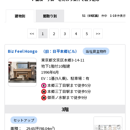
建物別
間取り別
51（69区画）
件中
1-10
件表示
<<
1
2
3
4
5
>>
Biz Feel Hongo （旧：日平本郷ビル）
当社貸主物件
東京都文京区本郷3-14-11
地下1階付10階建
1996年6月
EV：1基(9人乗)、駐車場：有
本郷三丁目駅まで徒歩5分
本郷三丁目駅まで徒歩5分
御茶ノ水駅まで徒歩9分
3階
セットアップ
面積：
29.65坪(98.04m²)