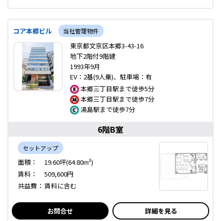
コア本郷ビル
当社管理物件
東京都文京区本郷3-43-16
地下2階付9階建
1993年9月
EV：2基(9人乗)、駐車場：有
本郷三丁目駅まで徒歩5分
本郷三丁目駅まで徒歩7分
湯島駅まで徒歩7分
6階B室
セットアップ
面積：
19.60坪(64.80m²)
賃料：
509,600円
共益費：
賃料に含む
お問合せ
詳細を見る