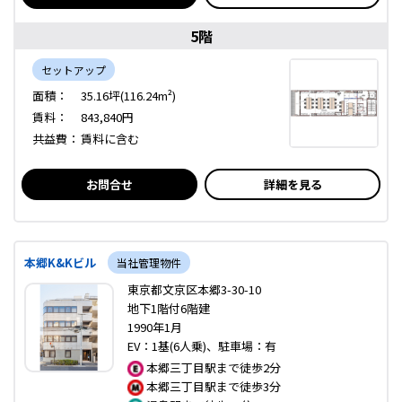
5階
セットアップ
面積：
35.16坪(116.24m²)
賃料：
843,840円
共益費：
賃料に含む
お問合せ
詳細を見る
本郷K&Kビル
当社管理物件
東京都文京区本郷3-30-10
地下1階付6階建
1990年1月
EV：1基(6人乗)、駐車場：有
本郷三丁目駅まで徒歩2分
本郷三丁目駅まで徒歩3分