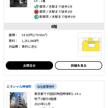
EV：1基
御茶ノ水駅まで徒歩1分
御茶ノ水駅まで徒歩2分
新御茶ノ水駅まで徒歩3分
6階
面積：
54.42坪(179.93m²)
賃料：
1,251,660円
共益費：
賃料に含む
お問合せ
詳細を見る
エネシャル神保町
当社管理物件
東京都千代田区神田神保町1-34-1
地下1階付6階建
2023年11月