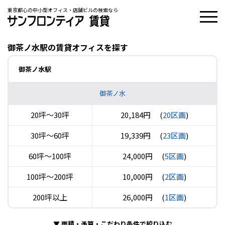
東京都心の中小型オフィス・店舗ビルの検索なら
御茶ノ水駅の賃貸オフィスを探す
御茶ノ水駅
御茶ノ水
20坪〜30坪
20,184円
(
20区画
)
30坪〜60坪
19,339円
(
23区画
)
60坪〜100坪
24,000円
(
5区画
)
100坪〜200坪
10,000円
(
2区画
)
200坪以上
26,000円
(
1区画
)
▼
面積・予算・こだわり条件で絞り込む