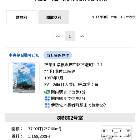
建物別
間取り別
9（27区画）
件中
1-9
件表示
<<
1
>>
中央第6関内ビル
当社管理物件
神奈川県横浜市中区不老町1-2-1
地下1階付11階建
1987年7月
EV：2基(11人乗)、駐車場：有
関内駅まで徒歩1分
関内駅まで徒歩5分
伊勢佐木長者町駅まで徒歩6分
8階802号室
面積：
77.92坪(257.60m²)
賃料：
1,168,800円