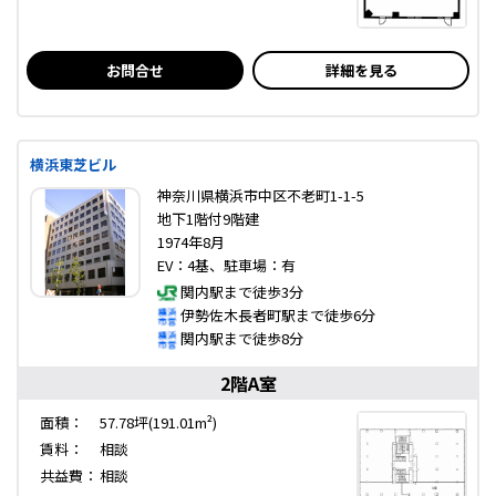
お問合せ
詳細を見る
横浜東芝ビル
神奈川県横浜市中区不老町1-1-5
地下1階付9階建
1974年8月
EV：4基、駐車場：有
関内駅まで徒歩3分
伊勢佐木長者町駅まで徒歩6分
関内駅まで徒歩8分
2階A室
面積：
57.78坪(191.01m²)
賃料：
相談
共益費：
相談