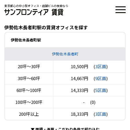
東京都心の中小型オフィス・店舗ビルの検索なら
伊勢佐木長者町駅の賃貸オフィスを探す
伊勢佐木長者町駅
伊勢佐木長者町
20坪〜30坪
10,500円
(
3区画
)
30坪〜60坪
14,667円
(
9区画
)
60坪〜100坪
14,333円
(
5区画
)
100坪〜200坪
-
(0)
200坪以上
18,333円
(
3区画
)
▼
面積・予算・こだわり条件で絞り込む