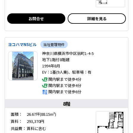
お問合せ
詳細を見る
ヨコハマNSビル
当社管理物件
神奈川県横浜市中区翁町1-4-5
地下1階付8階建
1994年8月
EV：1基(9人乗)、駐車場：有
関内駅まで徒歩4分
関内駅まで徒歩4分
関内駅まで徒歩6分
8階
面積：
26.67坪(88.15m²)
賃料：
293,370円
共益費：
賃料に含む