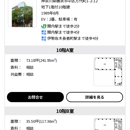
神奈川県横浜市中区万代町1-2-12
地下1階付10階建
1989年8月
EV：2基、駐車場：有
関内駅まで徒歩2分
関内駅まで徒歩4分
伊勢佐木長者町駅まで徒歩4分
10階A室
面積：
73.18坪(241.95m²)
賃料：
相談
共益費：
相談
お問合せ
詳細を見る
10階B室
面積：
35.50坪(117.36m²)
賃料：
相談