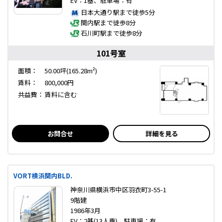
EV：1基、駐車場：有
日本大通り駅まで徒歩5分
関内駅まで徒歩8分
石川町駅まで徒歩8分
101号室
面積：
50.00坪(165.28m²)
賃料：
800,000円
共益費：
賃料に含む
お問合せ
詳細を見る
VORT横浜関内BLD.
神奈川県横浜市中区羽衣町3-55-1
9階建
1986年3月
EV：2基(13人乗)、駐車場：有