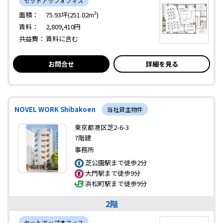
セットアップオフィス
面積：
75.93坪(251.02m²)
賃料：
2,809,410円
共益費：
賃料に含む
お問合せ
詳細を見る
NOVEL WORK Shibakoen
当社貸主物件
東京都港区芝2-6-3
7階建
事務所
芝公園駅まで徒歩2分
大門駅まで徒歩9分
浜松町駅まで徒歩9分
2階
セットアップオフィス