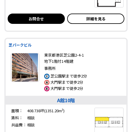
お問合せ
詳細を見る
芝パークビル
東京都港区芝公園2-4-1
地下1階付14階建
事務所
芝公園駅まで徒歩2分
大門駅まで徒歩2分
大門駅まで徒歩2分
A館10階
面積：
408.738坪(1351.20m²)
賃料：
相談
共益費：
相談