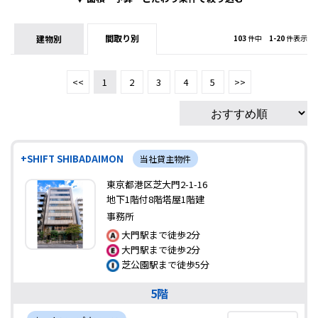
間取り別
建物別
103
件中
1-20
件表示
<<
1
2
3
4
5
>>
+SHIFT SHIBADAIMON
当社貸主物件
東京都港区芝大門2-1-16
地下1階付8階塔屋1階建
事務所
大門駅まで徒歩2分
大門駅まで徒歩2分
芝公園駅まで徒歩5分
5階