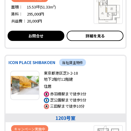
面積：
15.53坪(51.33m²)
賃料：
295,000円
共益費：
20,000円
お問合せ
詳細を見る
ICON PLACE SHIBAKOEN
当社貸主物件
東京都港区芝3-2-18
地下2階付12階建
住居
赤羽橋駅まで徒歩3分
芝公園駅まで徒歩5分
三田駅まで徒歩10分
1203号室
キャンペーン実施中