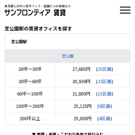
東京都心の中小型オフィス・店舗ビルの検索なら
芝公園駅の賃貸オフィスを探す
芝公園駅
芝公園
20坪〜30坪
27,665円
(
25区画
)
30坪〜60坪
30,939円
(
33区画
)
60坪〜100坪
31,800円
(
15区画
)
100坪〜200坪
25,125円
(
9区画
)
200坪以上
25,000円
(
4区画
)
▼
面積・予算・こだわり条件で絞り込む