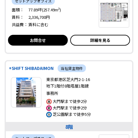
セットアップオフィス
面積：
77.89坪(257.49m²)
賃料：
2,336,700円
共益費：
賃料に含む
お問合せ
詳細を見る
+SHIFT SHIBADAIMON
当社貸主物件
東京都港区芝大門2-1-16
地下1階付8階塔屋1階建
事務所
大門駅まで徒歩2分
大門駅まで徒歩2分
芝公園駅まで徒歩5分
8階