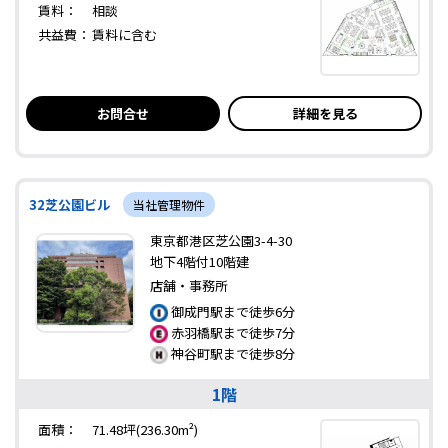
賃料：
相談
共益費：
賃料に含む
お問合せ
詳細を見る
32芝公園ビル
当社管理物件
東京都港区芝公園3-4-30
地下4階付10階建
店舗・事務所
御成門駅まで徒歩6分
赤羽橋駅まで徒歩7分
神谷町駅まで徒歩8分
1階
面積：
71.48坪(236.30m²)