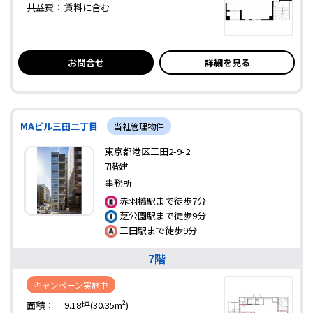
共益費：
賃料に含む
お問合せ
詳細を見る
MAビル三田二丁目
当社管理物件
東京都港区三田2-9-2
7階建
事務所
赤羽橋駅まで徒歩7分
芝公園駅まで徒歩9分
三田駅まで徒歩9分
7階
キャンペーン実施中
面積：
9.18坪(30.35m²)