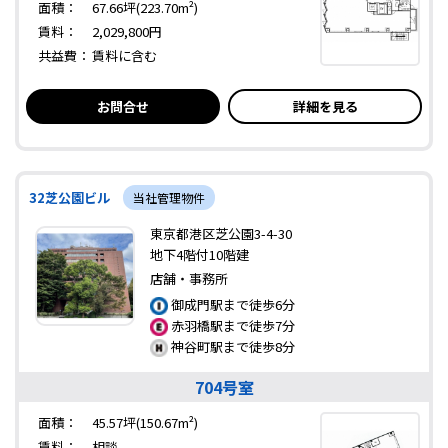
面積：
67.66坪(223.70m²)
賃料：
2,029,800円
共益費：
賃料に含む
お問合せ
詳細を見る
32芝公園ビル
当社管理物件
東京都港区芝公園3-4-30
地下4階付10階建
店舗・事務所
御成門駅まで徒歩6分
赤羽橋駅まで徒歩7分
神谷町駅まで徒歩8分
704号室
面積：
45.57坪(150.67m²)
賃料：
相談