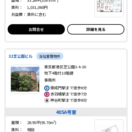
面積：
33.26坪(109.97m²)
賃料：
1,031,060円
共益費：
賃料に含む
お問合せ
詳細を見る
32芝公園ビル
当社管理物件
東京都港区芝公園3-4-30
地下4階付10階建
事務所
御成門駅まで徒歩6分
赤羽橋駅まで徒歩7分
神谷町駅まで徒歩8分
405A号室
面積：
28.95坪(95.70m²)
賃料：
相談