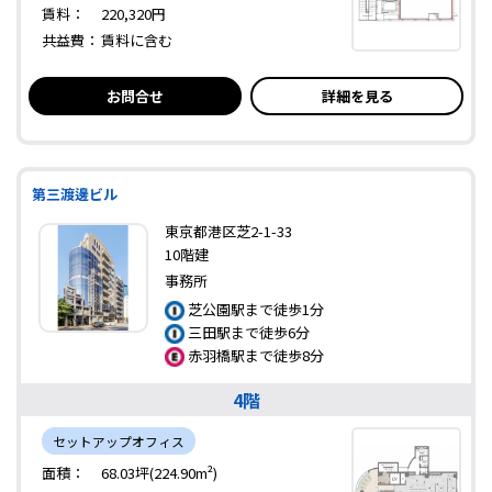
賃料：
220,320円
共益費：
賃料に含む
お問合せ
詳細を見る
第三渡邊ビル
東京都港区芝2-1-33
10階建
事務所
芝公園駅まで徒歩1分
三田駅まで徒歩6分
赤羽橋駅まで徒歩8分
4階
セットアップオフィス
面積：
68.03坪(224.90m²)