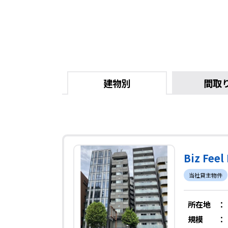
建物別
間取
Biz F
当社貸主物件
所在地
：
規模
：