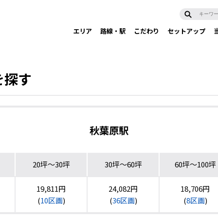
エリア
路線・駅
こだわり
セットアップ
を探す
秋葉原駅
20坪〜30坪
30坪〜60坪
60坪〜100坪
19,811円
24,082円
18,706円
(
10区画
)
(
36区画
)
(
8区画
)