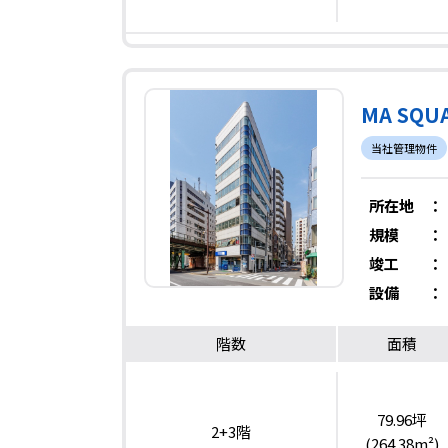
MA SQU
当社管理物件
所在地
：
規模
：
竣工
：
設備
：
階数
面積
79.96坪
2+3階
(264.38m²)