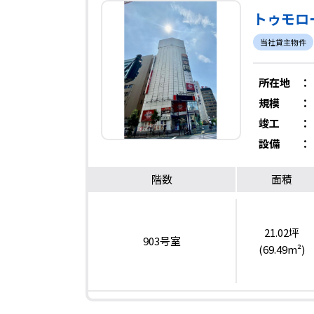
トゥモロ
当社貸主物件
所在地
：
規模
：
竣工
：
設備
：
階数
面積
21.02坪
903号室
(69.49m²)