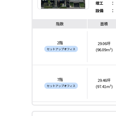
竣工
：
設備
：
階数
面積
2階
29.06坪
セットアップオフィス
(96.09m²)
7階
29.46坪
セットアップオフィス
(97.41m²)