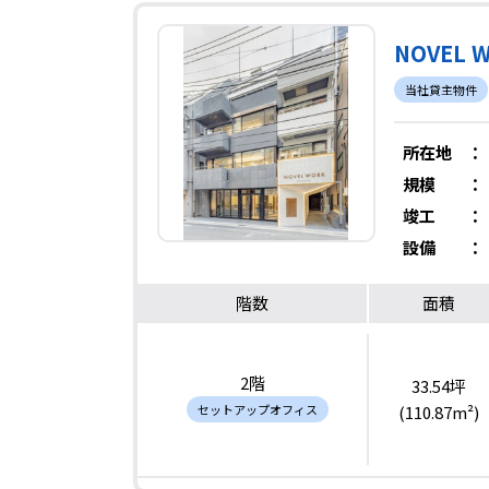
NOVEL 
当社貸主物件
所在地
：
規模
：
竣工
：
設備
：
階数
面積
2階
33.54坪
セットアップオフィス
(110.87m²)