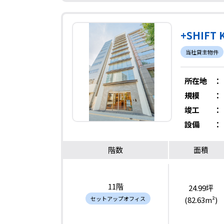
+SHIFT 
当社貸主物件
所在地
：
規模
：
竣工
：
設備
：
階数
面積
11階
24.99坪
セットアップオフィス
(82.63m²)