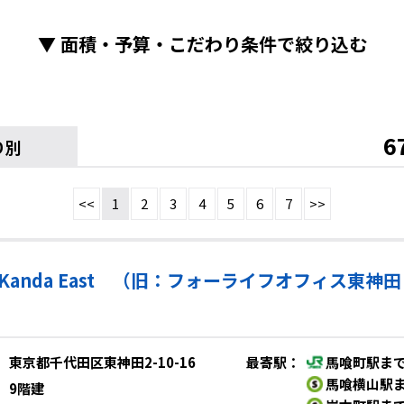
▼
面積・予算・こだわり条件で絞り込む
6
り別
<<
1
2
3
4
5
6
7
>>
eel Kanda East （旧：フォーライフオフィス東神
東京都千代田区東神田2-10-16
最寄駅
：
馬喰町駅まで
馬喰横山駅ま
9階建