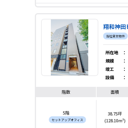
翔和神田
当社貸主物件
所在地
：
規模
：
竣工
：
設備
：
階数
面積
5階
38.75坪
セットアップオフィス
(128.10m²)