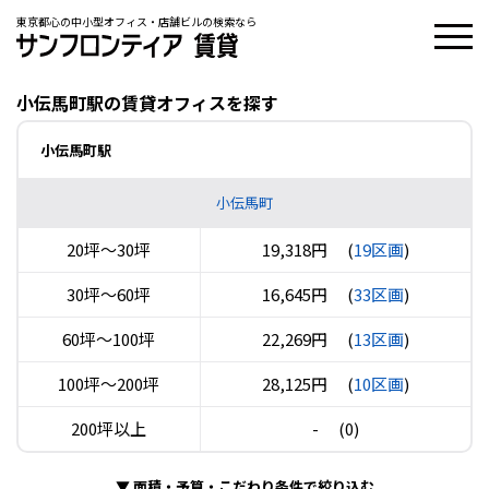
東京都心の中小型オフィス・店舗ビルの検索なら
小伝馬町駅の賃貸オフィスを探す
小伝馬町駅
小伝馬町
20坪〜30坪
19,318円
(
19区画
)
30坪〜60坪
16,645円
(
33区画
)
60坪〜100坪
22,269円
(
13区画
)
100坪〜200坪
28,125円
(
10区画
)
200坪以上
-
(0)
▼
面積・予算・こだわり条件で絞り込む