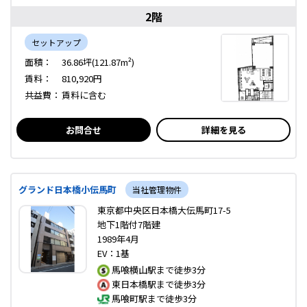
2階
セットアップ
面積：
36.86坪(121.87m²)
賃料：
810,920円
共益費：
賃料に含む
お問合せ
詳細を見る
グランド日本橋小伝馬町
当社管理物件
東京都中央区日本橋大伝馬町17-5
地下1階付7階建
1989年4月
EV：1基
馬喰横山駅まで徒歩3分
東日本橋駅まで徒歩3分
馬喰町駅まで徒歩3分