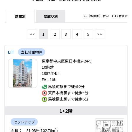
建物別
間取り別
61（97区画）
件中
1-10
件表示
<<
1
2
3
4
5
>>
LIT
当社貸主物件
東京都中央区東日本橋2-24-9
10階建
1987年4月
EV：1基
馬喰町駅まで徒歩2分
東日本橋駅まで徒歩5分
馬喰横山駅まで徒歩6分
1+2階
セットアップ
面積：
31.08坪(102.76m²)