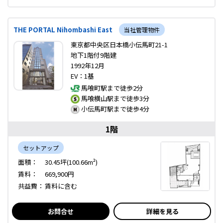
THE PORTAL Nihombashi East
当社管理物件
東京都中央区日本橋小伝馬町21-1
地下1階付9階建
1992年12月
EV：1基
馬喰町駅まで徒歩2分
馬喰横山駅まで徒歩3分
小伝馬町駅まで徒歩4分
1階
セットアップ
面積：
30.45坪(100.66m²)
賃料：
669,900円
共益費：
賃料に含む
お問合せ
詳細を見る