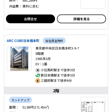
賃料：
881,280円
共益費：
賃料に含む
お問合せ
詳細を見る
ARC CUBE日本橋本町
当社貸主物件
東京都中央区日本橋本町3-9-7
8階建
1985年3月
EV：1基
小伝馬町駅まで徒歩3分
新日本橋駅まで徒歩3分
三越前駅まで徒歩6分
2階
セットアップ
面積：
51.86坪(171.45m²)