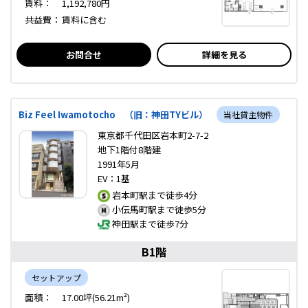
賃料：
1,192,780円
共益費：
賃料に含む
お問合せ
詳細を見る
Biz Feel Iwamotocho （旧：神田TYビル）
当社貸主物件
東京都千代田区岩本町2-7-2
地下1階付8階建
1991年5月
EV：1基
岩本町駅まで徒歩4分
小伝馬町駅まで徒歩5分
神田駅まで徒歩7分
B1階
セットアップ
面積：
17.00坪(56.21m²)