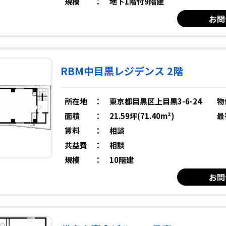
規模
：
地下1階付9階建
お問
RBM中目黒レジデンス 2階
所在地
：
東京都目黒区上目黒3-6-24
物
面積
：
21.59坪(71.40m²)
最
賃料
：
相談
共益費
：
相談
規模
：
10階建
お問