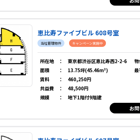
お問
恵比寿ファイブビル 608号室
当社管理物件
キャンペーン実施中
所在地
：
東京都渋谷区恵比寿西2-2-6
物
面積
：
13.75坪(45.46m²)
最
賃料
：
460,250円
共益費
：
48,500円
規模
：
地下1階付9階建
お問