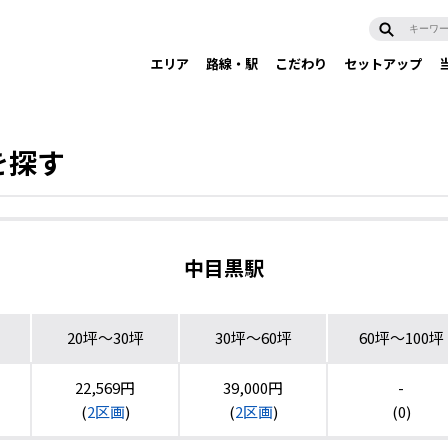
エリア
路線・駅
こだわり
セットアップ
を探す
中目黒駅
20坪〜30坪
30坪〜60坪
60坪〜100坪
22,569円
39,000円
-
(
2区画
)
(
2区画
)
(0)