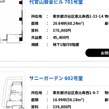
代官山齋金ビル 701号室
所在地
：
東京都渋谷区恵比寿西1-33-14
物
面積
：
20.64坪(68.24m²)
最
賃料
：
370,000円
共益費
：
45,400円
規模
：
地下1階付8階建
お問
サニーガーデン 602号室
所在地
：
東京都渋谷区恵比寿西1-6-7
物
面積
：
16.99坪(56.18m²)
最
賃料
：
339,800円