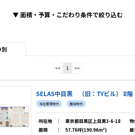
▼
面積・予算・こだわり条件で絞り込む
り別
<<
1
>>
SELAS中目黒 （旧：TYビル） 8階
当社管理物件
居抜物件
所在地
：
東京都目黒区上目黒3-6-18
物
面積
：
57.76坪(190.96m²)
最