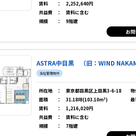
賃料
：
2,252,640円
共益費
：
賃料に含む
規模
：
9階建
お問
ASTRA中目黒 （旧：WIND NAKAM
当社管理物件
所在地
：
東京都目黒区上目黒3-6-18
物
面積
：
31.18坪(103.10m²)
最
賃料
：
1,216,020円
共益費
：
賃料に含む
規模
：
7階建