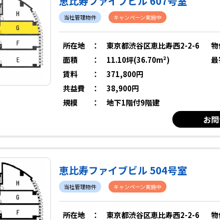
恵比寿ファイブビル 607号室
当社管理物件
キャンペーン実施中
所在地
：
東京都渋谷区恵比寿西2-2-6
物
面積
：
11.10坪(36.70m²)
最
賃料
：
371,800円
共益費
：
38,900円
規模
：
地下1階付9階建
お問
恵比寿ファイブビル 504号室
当社管理物件
キャンペーン実施中
所在地
：
東京都渋谷区恵比寿西2-2-6
物