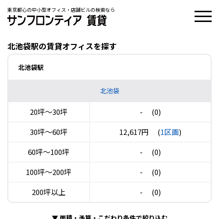
東京都心の中小型オフィス・店舗ビルの検索なら
北池袋駅の賃貸オフィスを探す
北池袋駅
北池袋
20坪〜30坪
-
(0)
30坪〜60坪
12,617円
(
1区画
)
60坪〜100坪
-
(0)
100坪〜200坪
-
(0)
200坪以上
-
(0)
▼
面積・予算・こだわり条件で絞り込む