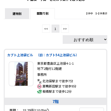
間取り別
建物別
2
件中
1-2
件表示
<<
1
>>
カブト上池袋ビル （旧：カブト54上池袋ビル）
東京都豊島区上池袋4-1-1
地下2階付12階建
事務所
北池袋駅まで徒歩7分
巣鴨新田駅まで徒歩9分
板橋駅まで徒歩12分
7階
面積：
33.29坪(110.05m²)