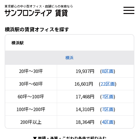
東京都心の中小型オフィス・店舗ビルの検索なら
横浜駅の賃貸オフィスを探す
横浜駅
横浜
20坪〜30坪
19,937円
(
8区画
)
30坪〜60坪
16,601円
(
22区画
)
60坪〜100坪
17,468円
(
7区画
)
100坪〜200坪
14,310円
(
7区画
)
200坪以上
18,364円
(
4区画
)
▼
面積・予算・こだわり条件で絞り込む