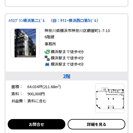
ﾊｳｽﾌﾟﾗﾝ横浜第二ﾋﾞﾙ （旧：ﾀｸｴｰ横浜西口第5ﾋﾞﾙ）
神奈川県横浜市神奈川区鶴屋町1-7-10
6階建
事務所
横浜駅まで徒歩4分
横浜駅まで徒歩4分
横浜駅まで徒歩4分
2階
面積：
64.034坪(211.68m²)
賃料：
900,000円
共益費：
賃料に含む
お問合せ
詳細を見る