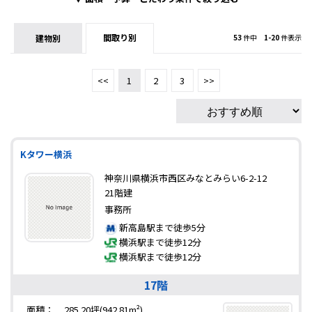
間取り別
建物別
53
件中
1-20
件表示
<<
1
2
3
>>
Kタワー横浜
神奈川県横浜市西区みなとみらい6-2-12
21階建
事務所
新高島駅まで徒歩5分
横浜駅まで徒歩12分
横浜駅まで徒歩12分
17階
面積：
285.20坪(942.81m²)