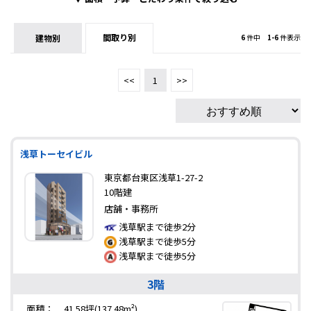
間取り別
建物別
6
件中
1-6
件表示
<<
1
>>
浅草トーセイビル
東京都台東区浅草1-27-2
10階建
店舗・事務所
浅草駅まで徒歩2分
浅草駅まで徒歩5分
浅草駅まで徒歩5分
3階
面積：
41.58坪(137.48m²)