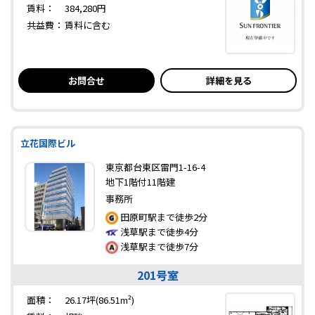
賃料：
384,280円
共益費：
賃料に含む
お問合せ
詳細を見る
立花国際ビル
東京都台東区雷門1-16-4
地下1階付11階建
事務所
田原町駅まで徒歩2分
浅草駅まで徒歩4分
浅草駅まで徒歩7分
201号室
面積：
26.17坪(86.51m²)