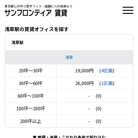
東京都心の中小型オフィス・店舗ビルの検索なら
浅草駅の賃貸オフィスを探す
浅草駅
浅草
20坪〜30坪
19,000円
(
4区画
)
30坪〜60坪
26,000円
(
1区画
)
60坪〜100坪
-
(0)
100坪〜200坪
-
(0)
200坪以上
-
(0)
▼
面積・予算・こだわり条件で絞り込む